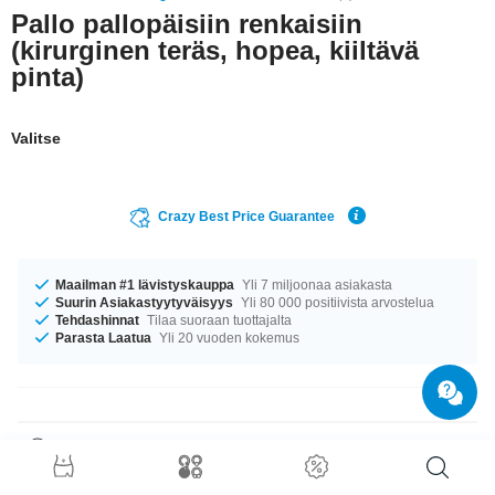
Pallo pallopäisiin renkaisiin
(kirurginen teräs, hopea, kiiltävä
pinta)
Valitse
Crazy Best Price Guarantee
Maailman #1 lävistyskauppa
Yli 7 miljoonaa asiakasta
Suurin Asiakastyytyväisyys
Yli 80 000 positiivista arvostelua
Tehdashinnat
Tilaa suoraan tuottajalta
Parasta Laatua
Yli 20 vuoden kokemus
Tuotetiedot
Ball closure-renkaat kuuluvat ehdottomasti lävistyskorujen klassikoihin.