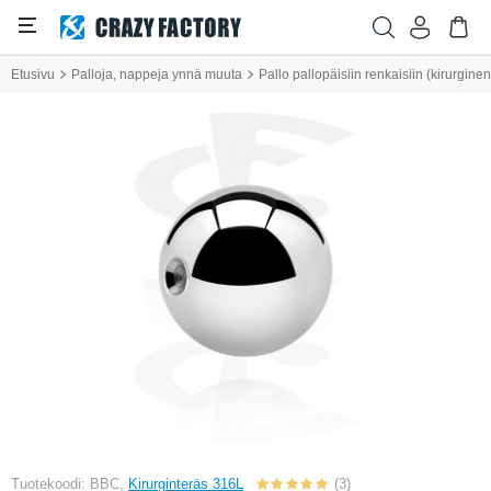
Etusivu
Palloja, nappeja ynnä muuta
Pallo pallopäisiin renkaisiin (kirurginen
Tuotekoodi: BBC,
Kirurginteräs 316L
(3)