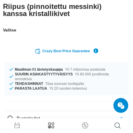
Riipus (pinnoitettu messinki)
kanssa kristallikivet
Valitse
Crazy Best Price Guarantee
Maailman #1 lävistyskauppa
Yli 7 miljoonaa asiakasta
SUURIN ASIAKASTYYTYVÄISYYS
Yli 80 000 positiivista
arvostelua
TEHDASHINNAT
Tilaa suoraan tuottajalta
PARASTA LAATUA
Yli 20 vuoden kokemus
Tuotetiedot
Valitse suosikkisi coolista kivivärivalikoimasta: Amethyst–Sapphire. Hanki
omasi kun tuotteita on vielä jäljellä