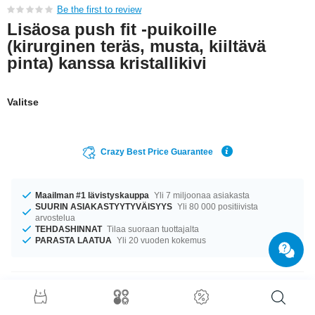
Be the first to review
Lisäosa push fit -puikoille
(kirurginen teräs, musta, kiiltävä
pinta) kanssa kristallikivi
Valitse
Crazy Best Price Guarantee
Maailman #1 lävistyskauppa
Yli 7 miljoonaa asiakasta
SUURIN ASIAKASTYYTYVÄISYYS
Yli 80 000 positiivista
arvostelua
TEHDASHINNAT
Tilaa suoraan tuottajalta
PARASTA LAATUA
Yli 20 vuoden kokemus
Tuotetiedot