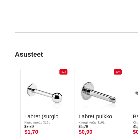
Asusteet
-50%
-50%
-50%
Hevosenkenkäpuikko
Labret (surgical steel, silver, shiny finish)
Labret-puikko (kirurginen teräs, hopea, kiiltävä pinta)
Kultapinnoitteinen kirurginteräs 316L
Kirurginteräs 316L
Kirurginteräs 316L
Kir
$3,39
$1,79
$1
$1,70
$0,90
$