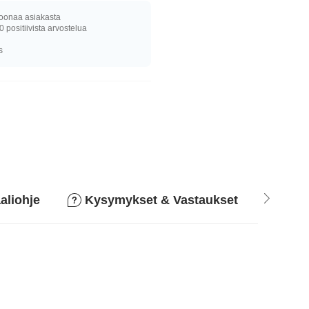
joonaa asiakasta
0 positiivista arvostelua
s
aliohje
Kysymykset & Vastaukset
Pala