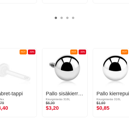
HOT
-50%
HOT
-50%
HOT
bret-tappi
Pallo sisäkierrepuikoille (kirurginen teräs, hopea, kiiltävä pinta)
flex
Kirurginteräs 316L
Kirurginteräs 316L
,79
$6,39
$1,69
3,40
$3,20
$0,85