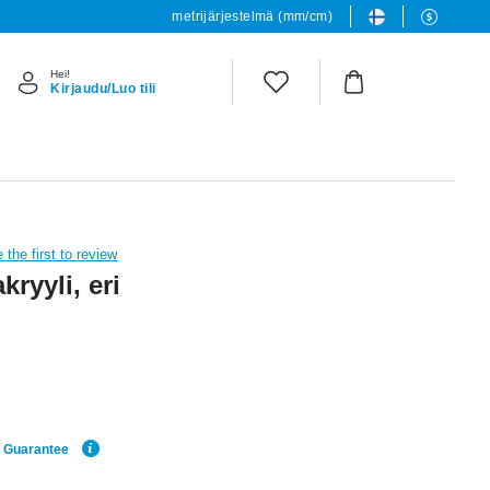
metrijärjestelmä (mm/cm)
Hei!
Kirjaudu/Luo tili
 the first to review
kryyli, eri
e Guarantee