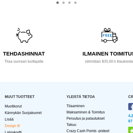
TEHDASHINNAT
ILMAINEN TOIMITU
Tilaa suoraan tuottajalta
vähintään $35,00:n tilauksist
MUUT TUOTTEET
YLEISTÄ TIETOA
CR
Tilaaminen
Muotikorut
Maksaminen & Toimitus
Kännykän Suojakuoret
4,
Peruutus ja palautukset
Lisää
87
Takuu
Design It!
Crazy Cash Points -pisteet
Lahjakortti