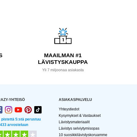
S
MAAILMAN #1
LÄVISTYSKAUPPA
a
Yli 7 miljoonaa asiakasta
AZY-YHTEISÖ
ASIAKASPALVELU
Yhteystiedot
Kysymykset & Vastaukset
2 pistettä 5:stä perustuu
Lävistysmateriaalit
 433 arvosteluun
Lävistys selviytymisopas
10 suosikkilävistyskoruamme