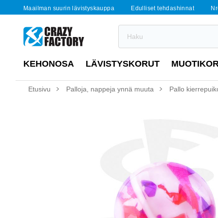
Maailman suurin lävistyskauppa
Edulliset tehdashinnat
Nr
KEHONOSA
LÄVISTYSKORUT
MUOTIKO
Etusivu
Palloja, nappeja ynnä muuta
Pallo kierrepuiko