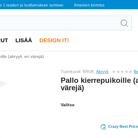
o 1 laadun ja luottamuksen suhteen
Ilmainen toimitus
RUT
LISÄÄ
DESIGN IT!
ille (akryyli, eri värejä)
Tuotekoodi: BRUB,
Akryyli
Be
Pallo kierrepuikoille (a
värejä)
Valitse
Crazy Best Pric