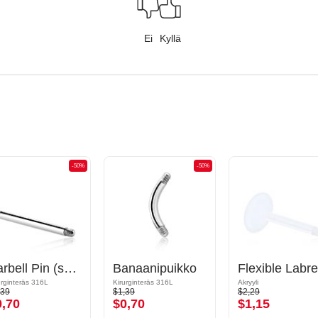
Ei
Kyllä
-50%
-50%
Barbell Pin (surgical steel, silver, shiny finish)
Banaanipuikko
urginteräs 316L
Kirurginteräs 316L
Akryyli
,39
$1,39
$2,29
0,70
$0,70
$1,15