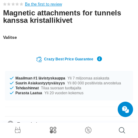
Be the first to review
Magnetic attachments for tunnels
kanssa kristallikivet
Valitse
Crazy Best Price Guarantee
Maailman #1 lävistyskauppa
Yli 7 miljoonaa asiakasta
Suurin Asiakastyytyväisyys
Yli 80 000 positiivista arvostelua
Tehdashinnat
Tilaa suoraan tuottajalta
Parasta Laatua
Yli 20 vuoden kokemus
Tuotetiedot
Tämän tuotteen kivi: upea Crystal. uniikki huippuluokan tuote
lyömättömään hintaan!