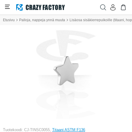
Etusivu
Palloja, nappeja ynnä muuta
Lisäosa sisäkierrepuikoille (titaani, ho
Tuotekoodi: CJ-TINSC0055,
Titaani ASTM F136