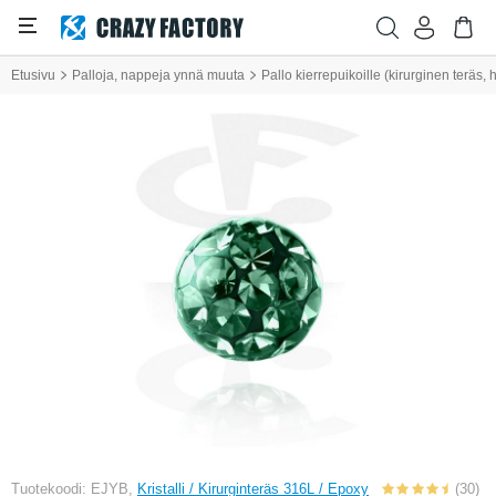
Etusivu
Palloja, nappeja ynnä muuta
Pallo kierrepuikoille (kirurginen teräs, h
Tuotekoodi: EJYB,
Kristalli / Kirurginteräs 316L / Epoxy
(30)