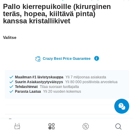
Pallo kierrepuikoille (kirurginen
teräs, hopea, kiiltävä pinta)
kanssa kristallikivet
Valitse
Crazy Best Price Guarantee
Maailman #1 lävistyskauppa
Yli 7 miljoonaa asiakasta
Suurin Asiakastyytyväisyys
Yli 80 000 positiivista arvostelua
Tehdashinnat
Tilaa suoraan tuottajalta
Parasta Laatua
Yli 20 vuoden kokemus
Tuotetiedot
Missä päin vartaloa tämä tekotimantein koristeltu pallo kimaltelee, sen