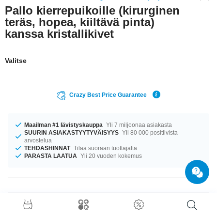
Pallo kierrepuikoille (kirurginen
teräs, hopea, kiiltävä pinta)
kanssa kristallikivet
Valitse
Crazy Best Price Guarantee
Maailman #1 lävistyskauppa
Yli 7 miljoonaa asiakasta
SUURIN ASIAKASTYYTYVÄISYYS
Yli 80 000 positiivista
arvostelua
TEHDASHINNAT
Tilaa suoraan tuottajalta
PARASTA LAATUA
Yli 20 vuoden kokemus
Tuotetiedot