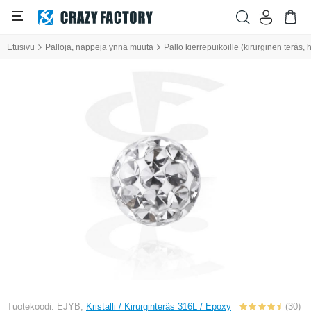
Etusivu
Palloja, nappeja ynnä muuta
Pallo kierrepuikoille (kirurginen teräs, h
Tuotekoodi: EJYB,
Kristalli / Kirurginteräs 316L / Epoxy
(30)