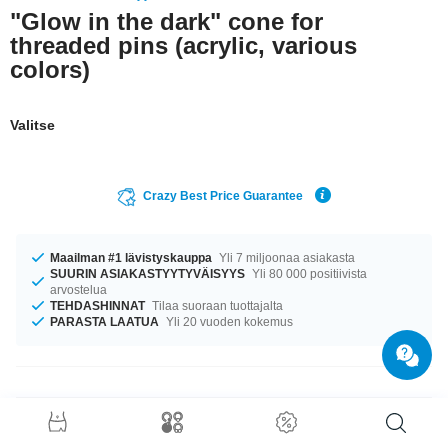
"Glow in the dark" cone for
threaded pins (acrylic, various
colors)
Valitse
Crazy Best Price Guarantee
Maailman #1 lävistyskauppa
Yli 7 miljoonaa asiakasta
SUURIN ASIAKASTYYTYVÄISYYS
Yli 80 000 positiivista
arvostelua
TEHDASHINNAT
Tilaa suoraan tuottajalta
PARASTA LAATUA
Yli 20 vuoden kokemus
Tuotetiedot