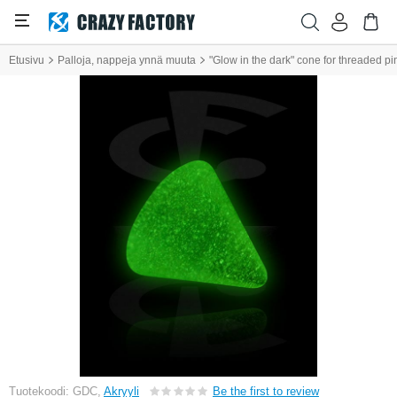
Etusivu
Palloja, nappeja ynnä muuta
"Glow in the dark" cone for threaded pin
Tuotekoodi: GDC,
Akryyli
Be the first to review