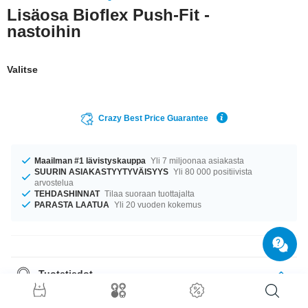
Lisäosa Bioflex Push-Fit -
nastoihin
Valitse
Crazy Best Price Guarantee
Maailman #1 lävistyskauppa
Yli 7 miljoonaa asiakasta
SUURIN ASIAKASTYYTYVÄISYYS
Yli 80 000 positiivista
arvostelua
TEHDASHINNAT
Tilaa suoraan tuottajalta
PARASTA LAATUA
Yli 20 vuoden kokemus
Tuotetiedot
Valitse suosikkisi coolista kivivärivalikoimasta: Aquamarine–Rose. Koko
on 2x2 mm. uniikki tuote, joka sinun on vain saatava!