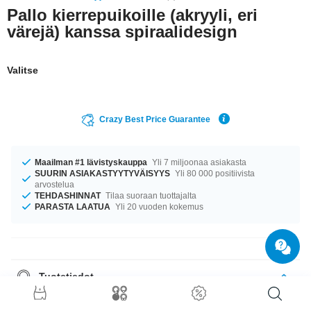
Pallo kierrepuikoille (akryyli, eri
värejä) kanssa spiraalidesign
Valitse
Crazy Best Price Guarantee
Maailman #1 lävistyskauppa
Yli 7 miljoonaa asiakasta
SUURIN ASIAKASTYYTYVÄISYYS
Yli 80 000 positiivista
arvostelua
TEHDASHINNAT
Tilaa suoraan tuottajalta
PARASTA LAATUA
Yli 20 vuoden kokemus
Tuotetiedot
Tämä pallo sopii 1.2 mm ja 1.6 mm-tappeihin. Muista valita mieluisin väri
tähän akryyliseen palloon.