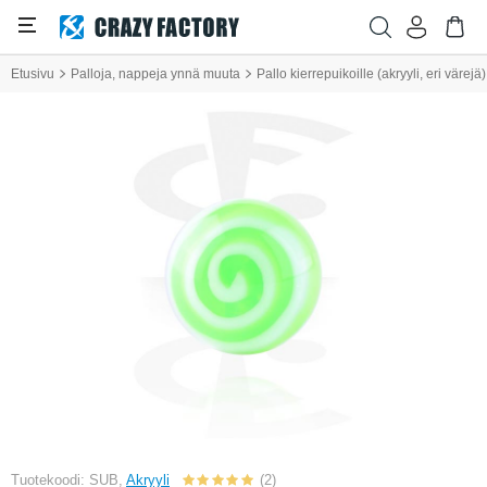
Etusivu
Palloja, nappeja ynnä muuta
Pallo kierrepuikoille (akryyli, eri värej
Tuotekoodi: SUB,
Akryyli
(2)