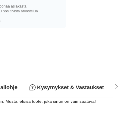
joonaa asiakasta
0 positiivista arvostelua
s
aliohje
Kysymykset & Vastaukset
Pala
n: Musta. eloisa tuote, joka sinun on vain saatava!