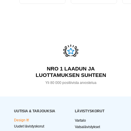
NRO 1 LAADUN JA
LUOTTAMUKSEN SUHTEEN
Yli 80 000 positiivista arvostelua
UUTISIA & TARJOUKSIA
LÄVISTYSKORUT
Design It!
Vartalo
Uudet lävistyskorut
Vatsalävistykset