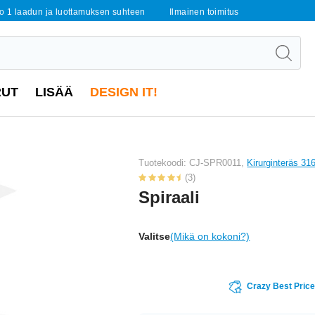
o 1 laadun ja luottamuksen suhteen
Ilmainen toimitus
RUT
LISÄÄ
DESIGN IT!
Tuotekoodi: CJ-SPR0011,
Kirurginteräs 31
(3)
Spiraali
Valitse
(Mikä on kokoni?)
Crazy Best Pric