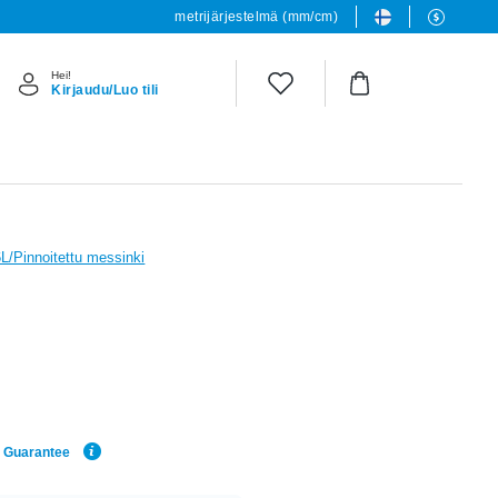
metrijärjestelmä (mm/cm)
Hei!
Kirjaudu/Luo tili
6L/Pinnoitettu messinki
e Guarantee