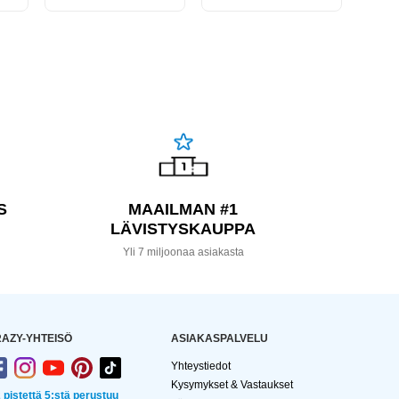
S
MAAILMAN #1
LÄVISTYSKAUPPA
a
Yli 7 miljoonaa asiakasta
AZY-YHTEISÖ
ASIAKASPALVELU
Yhteystiedot
Kysymykset & Vastaukset
2 pistettä 5:stä perustuu