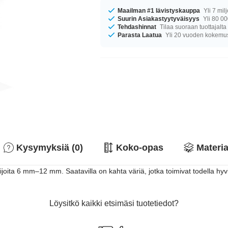
Maailman #1 lävistyskauppa
Yli 7 mil
Suurin Asiakastyytyväisyys
Yli 80 00
Tehdashinnat
Tilaa suoraan tuottajalta
Parasta Laatua
Yli 20 vuoden kokemu
Kysymyksiä (0)
Koko-opas
Materia
ita 6 mm–12 mm. Saatavilla on kahta väriä, jotka toimivat todella hyvi
Löysitkö kaikki etsimäsi tuotetiedot?