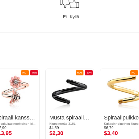
Ei
Kyllä
HOT
-50%
HOT
-50%
HOT
Spiraali kanssa mehiläisdesign ja kristallikivi
Musta spiraalipuikko
Spiraalipuikko
Ruusukultapinnoitteinen kirurginteräs 316L/Ruusukultapinnoitteinen messinki
Kirurginteräs 316L
7,90
$4,59
$6,79
13,95
$2,30
$3,40