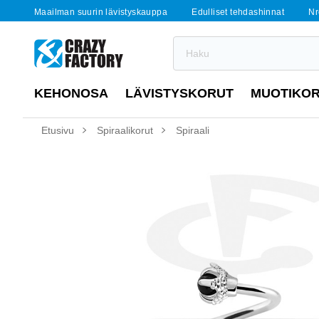
Maailman suurin lävistyskauppa
Edulliset tehdashinnat
Nr
KEHONOSA
LÄVISTYSKORUT
MUOTIKO
Etusivu
Spiraalikorut
Spiraali