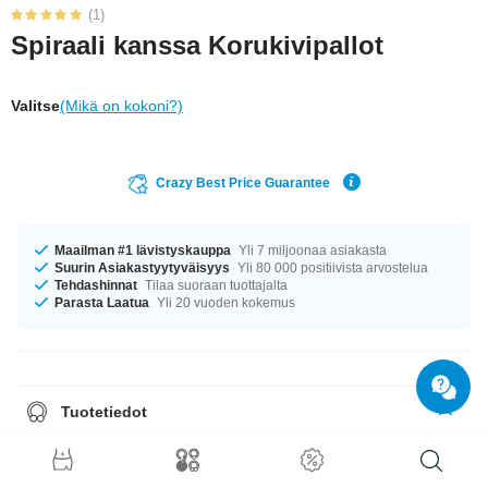
(1)
Spiraali kanssa Korukivipallot
Valitse
(Mikä on kokoni?)
Crazy Best Price Guarantee
Maailman #1 lävistyskauppa
Yli 7 miljoonaa asiakasta
Suurin Asiakastyytyväisyys
Yli 80 000 positiivista arvostelua
Tehdashinnat
Tilaa suoraan tuottajalta
Parasta Laatua
Yli 20 vuoden kokemus
Tuotetiedot
Oli kokosi mikä tahansa, meiltä löytyy. Saatavana ko’oissa 1.2 mm ja 1.6
mm. Varastossa on halkaisijoita 6 mm–12 mm. Pallokoot 2.5 mm–8 mm
sopivat kierteeseen. Tässä upeassa tuotteessa on useita eri