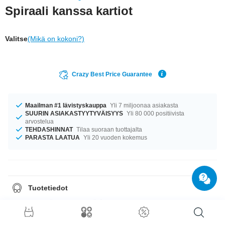
Spiraali kanssa kartiot
Valitse
(Mikä on kokoni?)
Crazy Best Price Guarantee
Maailman #1 lävistyskauppa
Yli 7 miljoonaa asiakasta
SUURIN ASIAKASTYYTYVÄISYYS
Yli 80 000 positiivista
arvostelua
TEHDASHINNAT
Tilaa suoraan tuottajalta
PARASTA LAATUA
Yli 20 vuoden kokemus
Tuotetiedot
Oli kokosi mikä tahansa, meiltä löytyy. Saatavana ko’oissa 1.2 mm ja 1.6
mm. Saatavana halkaisijoilla 6 mm ja 12 mm. Lisäosia on saatavilla
ko’oissa 3 mm ja 4 mm. sulavalinjainen tuote on juuri sitä, mitä elämästäsi