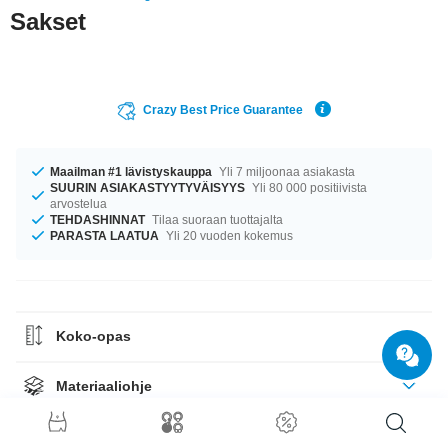
Sakset
Crazy Best Price Guarantee
Maailman #1 lävistyskauppa
Yli 7 miljoonaa asiakasta
SUURIN ASIAKASTYYTYVÄISYYS
Yli 80 000 positiivista
arvostelua
TEHDASHINNAT
Tilaa suoraan tuottajalta
PARASTA LAATUA
Yli 20 vuoden kokemus
Koko-opas
Materiaaliohje
Kysymykset & Vastaukset