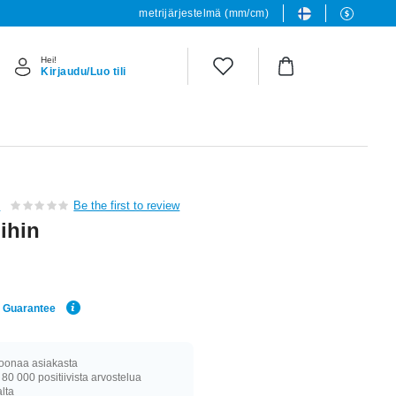
metrijärjestelmä (mm/cm)
Hei!
Kirjaudu/Luo tili
L
Be the first to review
ihin
e Guarantee
joonaa asiakasta
 80 000 positiivista arvostelua
alta