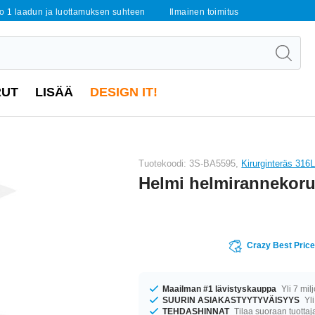
o 1 laadun ja luottamuksen suhteen
Ilmainen toimitus
RUT
LISÄÄ
DESIGN IT!
Tuotekoodi: 3S-BA5595,
Kirurginteräs 316
Helmi helmirannekoru
Crazy Best Pric
Maailman #1 lävistyskauppa
Yli 7 mil
SUURIN ASIAKASTYYTYVÄISYYS
Yli
TEHDASHINNAT
Tilaa suoraan tuottaj