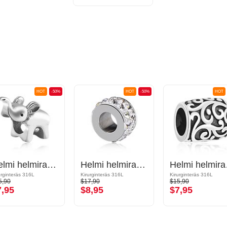
HOT
-50%
HOT
-50%
HOT
Helmi helmirannekoruihin kanssa norsudesign
Helmi helmirannekoruihin
Helm
urginteräs 316L
Kirurginteräs 316L
Kirurginteräs 316L
5,90
$17,90
$15,90
7,95
$8,95
$7,95