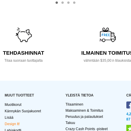
TEHDASHINNAT
ILMAINEN TOIMITU
Tilaa suoraan tuottajalta
vähintään $35,00:n tilauksist
MUUT TUOTTEET
YLEISTÄ TIETOA
CR
Tilaaminen
Muotikorut
Maksaminen & Toimitus
Kännykän Suojakuoret
4,
Peruutus ja palautukset
Lisää
87
Takuu
Design It!
Crazy Cash Points -pisteet
Lahjakortti