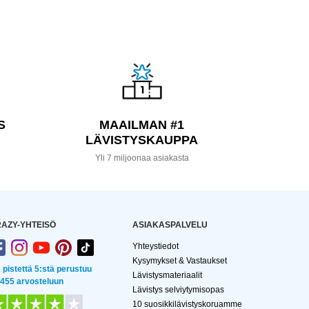
S
MAAILMAN #1
LÄVISTYSKAUPPA
a
Yli 7 miljoonaa asiakasta
AZY-YHTEISÖ
ASIAKASPALVELU
Yhteystiedot
Kysymykset & Vastaukset
2 pistettä 5:stä perustuu
Lävistysmateriaalit
 455 arvosteluun
Lävistys selviytymisopas
10 suosikkilävistyskoruamme