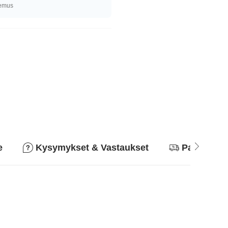
kemus
e
Kysymykset & Vastaukset
Palautusk