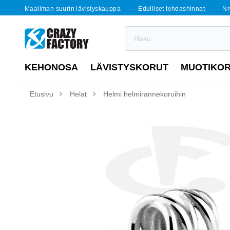
Maailman suurin lävistyskauppa
Edulliset tehdashinnat
Nr
KEHONOSA
LÄVISTYSKORUT
MUOTIKO
Etusivu
Helat
Helmi helmirannekoruihin