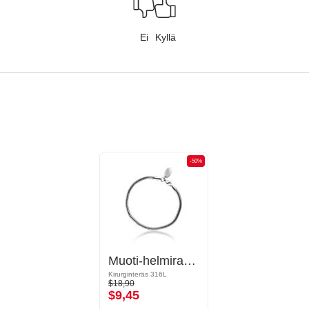
Ei
Kyllä
-50%
Muoti-helmirannekoru
Kirurginteräs 316L
$18,90
$9,45