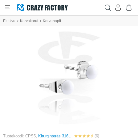
Etusivu
Korvakorut
Korvanapit
Tuotekoodi: CPS5,
Kirurginteräs 316L
(6)