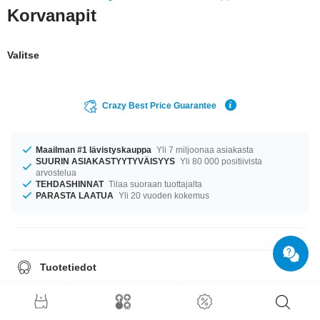
Korvanapit
Valitse
Crazy Best Price Guarantee
Maailman #1 lävistyskauppa
Yli 7 miljoonaa asiakasta
SUURIN ASIAKASTYYTYVÄISYYS
Yli 80 000 positiivista
arvostelua
TEHDASHINNAT
Tilaa suoraan tuottajalta
PARASTA LAATUA
Yli 20 vuoden kokemus
Tuotetiedot
Tuote myydään pareittain. Kun valitset määräksi 1, saat yhden parin
korviksia.