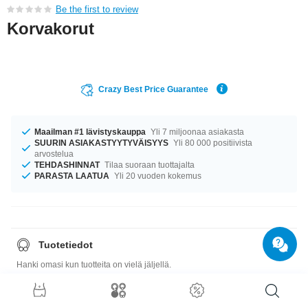
Be the first to review
Korvakorut
Crazy Best Price Guarantee
Maailman #1 lävistyskauppa
Yli 7 miljoonaa asiakasta
SUURIN ASIAKASTYYTYVÄISYYS
Yli 80 000 positiivista
arvostelua
TEHDASHINNAT
Tilaa suoraan tuottajalta
PARASTA LAATUA
Yli 20 vuoden kokemus
Tuotetiedot
Hanki omasi kun tuotteita on vielä jäljellä.
Tuote myydään pareittain. Kun valitset määräksi 1, saat yhden parin
korviksia.