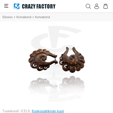
Etusivu
Korvakorut
Korvakorut
Tuotekoodi: ICEL8,
Kookospähkinän kuori