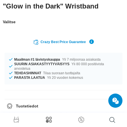
"Glow in the Dark" Wristband
Valitse
Crazy Best Price Guarantee
Maailman #1 lävistyskauppa
Yli 7 miljoonaa asiakasta
SUURIN ASIAKASTYYTYVÄISYYS
Yli 80 000 positiivista
arvostelua
TEHDASHINNAT
Tilaa suoraan tuottajalta
PARASTA LAATUA
Yli 20 vuoden kokemus
Tuotetiedot
Tämän korun avulla et muutu pimeässä seinäkukkaseksi. Koru pääsee
oikeuksiinsa siis paitsi yön tunteina, myös kaltaisessaan seurassa. Monta
eri väriä!