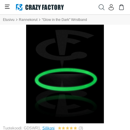
Etusivu
Rannekorut
"Glow in the Dark" Wristband
Tuotekoodi: GDSWR1,
Silikoni
(3)