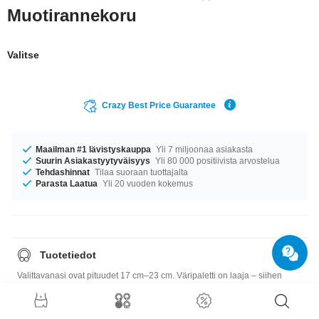
Muotirannekoru
Valitse
Crazy Best Price Guarantee
Maailman #1 lävistyskauppa
Yli 7 miljoonaa asiakasta
Suurin Asiakastyytyväisyys
Yli 80 000 positiivista arvostelua
Tehdashinnat
Tilaa suoraan tuottajalta
Parasta Laatua
Yli 20 vuoden kokemus
Tuotetiedot
Valittavanasi ovat pituudet 17 cm–23 cm. Väripaletti on laaja – siihen
kuuluvat muun muassa Musta ja Purppura. Tilaa nyt, älä missaa