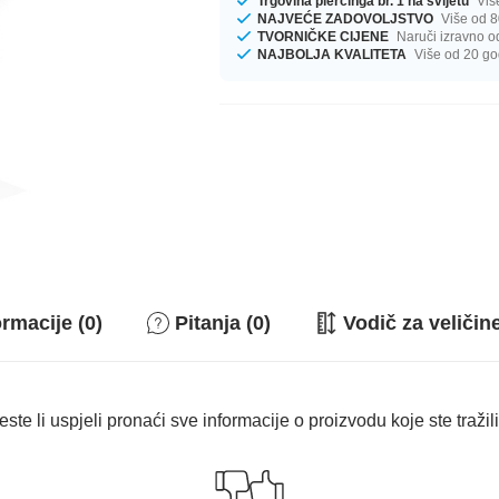
Trgovina piercinga br. 1 na svijetu
Viš
NAJVEĆE ZADOVOLJSTVO
Više od 8
TVORNIČKE CIJENE
Naruči izravno o
NAJBOLJA KVALITETA
Više od 20 go
rmacije (0)
Pitanja (0)
Vodič za veličin
este li uspjeli pronaći sve informacije o proizvodu koje ste tražil