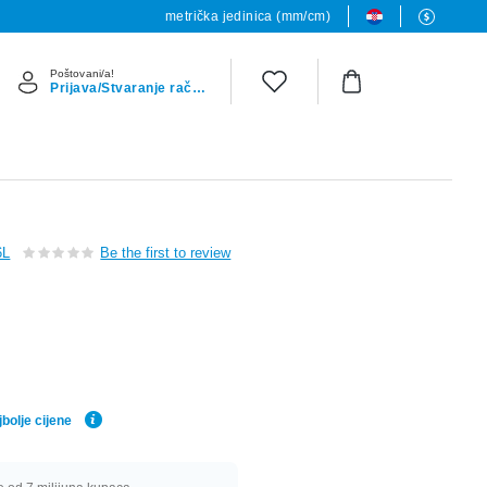
metrička jedinica (mm/cm)
Poštovani/a!
Prijava/Stvaranje računa
6L
Be the first to review
bolje cijene