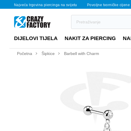
Najveća trgovina piercinga na svijetu
Povoljne tvorničke cijene
DIJELOVI TIJELA
NAKIT ZA PIERCING
NA
Početna
Šipkice
Barbell with Charm