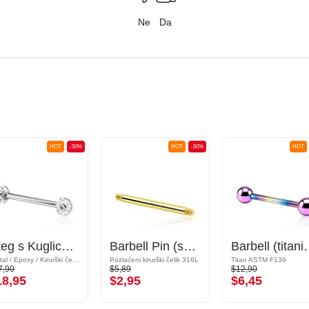
Ne
Da
HOT
-50%
HOT
-50%
HOT
Uteg s Kuglicama s draguljima
Barbell Pin (surgical steel, gold, shiny finish)
Barbell (titaniu
Kristal / Epoxy / Kirurški čelik 316L
Pozlaćeni kirurški čelik 316L
Titan ASTM F136
7,90
$5,89
$12,90
18,95
$2,95
$6,45