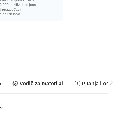
e od 7 milijuna kupaca
0 000 pozitivnih ocjena
d proizvođača
dina iskustva
e
Vodič za materijal
Pitanja i odgovori
i?