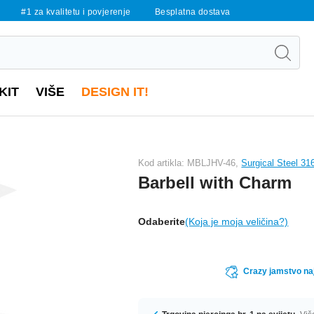
#1 za kvalitetu i povjerenje
Besplatna dostava
KIT
VIŠE
DESIGN IT!
Kod artikla: MBLJHV-46,
Surgical Steel 31
Barbell with Charm
Odaberite
(Koja je moja veličina?)
Crazy jamstvo naj