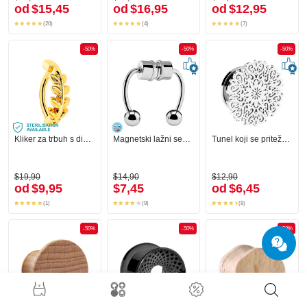
od
$15,45
od
$16,95
od
$12,95
(20)
(4)
(7)
-50%
-50%
-50%
Kliker za trbuh s dizajnom listova
Magnetski lažni septum
Tunel koji se priteže (kirurški čelik, srebrna, sjajna završna obrada) s ukrasom
$19,90
$14,90
$12,90
od
$9,95
$7,45
od
$6,45
(1)
(9)
(8)
-50%
-50%
-50%