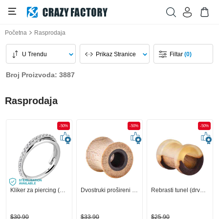
Početna
Rasprodaja
U Trendu
Prikaz Stranice
Filtar
(0)
Broj Proizvoda: 3887
Rasprodaja
-50%
-50%
-50%
Kliker za piercing (kirurški čelik, srebrna, sjajna završna obrada) s kristalnim kamenjem
Dvostruki prošireni tunel (drvo)
Rebrasti tunel (drvo) s smolom
$30,90
$33,90
$25,90