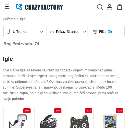
Početna
Igle
U Trendu
Prikaz Stranice
Filtar
(0)
Broj Proizvoda: 74
Igle
Ove slatke igle za revere savršen su dodatak odjevnim kombinacijama i
torbama. Želiš oživjeti izgled starog omiljenog šešira? Ili dati karakter svojoj
torbi za prijenosno računalo? Ove fora značke prava su stvar – bez imalo
sumnje! Supersvestrane i, naravno, beskonačno višekratne. Među 100
različitih dizajna, od funky do vrištavih, zasigurno ćeš pronaći pravi broš za
svoje potrebe.
-50%
-50%
-50%
-50%