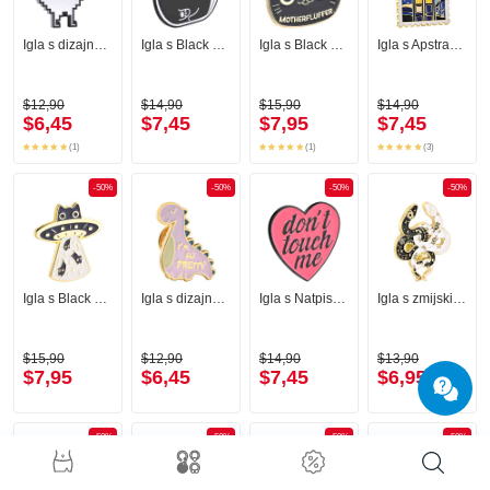
Igla s dizajnom dinosaura
Igla s Black cat design
Igla s Black cat design i Natpisom "Mother fluffer"
Igla s Apstraktnom umjetnošću
$12,90
$14,90
$15,90
$14,90
$6,45
$7,45
$7,95
$7,45
(1)
(1)
(3)
-50%
-50%
-50%
-50%
Igla s Black cat design
Igla s dizajnom dinosaura
Igla s Natpisom "Don't touch me"
Igla s zmijskim dizajnom
$15,90
$12,90
$14,90
$13,90
$7,95
$6,45
$7,45
$6,95
-50%
-50%
-50%
-50%