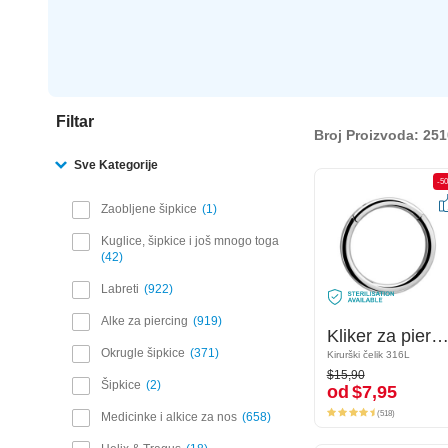
Filtar
Broj Proizvoda: 251
Sve Kategorije
-50%
-5
Zaobljene šipkice
1
Kuglice, šipkice i još mnogo toga
42
Labreti
922
Alke za piercing
919
Kliker za piercing (kirurški čelik, srebrna, sjajna završna obrada)
Kliker za piercing (kirurški čelik, srebrna, sjajna završna obra
Okrugle šipkice
371
Kirurški čelik 316L
Kirurški čelik 316L
$15,90
$15,90
od
$7,95
Šipkice
2
od
$7,95
(518)
(518)
Medicinke i alkice za nos
658