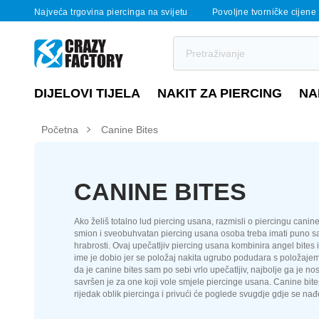
Najveća trgovina piercinga na svijetu
Povoljne tvorničke cijene
DIJELOVI TIJELA
NAKIT ZA PIERCING
NA
Početna
Canine Bites
CANINE BITES
Ako želiš totalno lud piercing usana, razmisli o piercingu canine
smion i sveobuhvatan piercing usana osoba treba imati puno 
hrabrosti. Ovaj upečatljiv piercing usana kombinira angel bites i
ime je dobio jer se položaj nakita ugrubo podudara s položaje
da je canine bites sam po sebi vrlo upečatljiv, najbolje ga je no
savršen je za one koji vole smjele piercinge usana. Canine bite
rijedak oblik piercinga i privući će poglede svugdje gdje se nađ