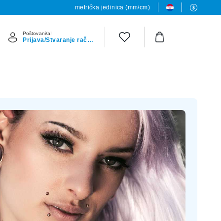
metrička jedinica (mm/cm)
Poštovani/a!
Prijava/Stvaranje računa