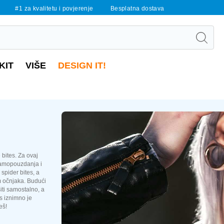
#1 za kvalitetu i povjerenje
Besplatna dostava
KIT
VIŠE
DESIGN IT!
 bites. Za ovaj
samopouzdanja i
 spider bites, a
m očnjaka. Budući
siti samostalno, a
s iznimno je
eš!