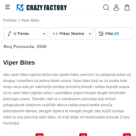
Početna
Viper Bites
U Trendu
Prikaz Stranice
Filtar
(0)
Broj Proizvoda: 2500
Viper Bites
Iako viper bites izgleda slično kao spider bites, piercinzi su udaljeniji jedan od
drugog i smješteni na jednoj strani usana. Viper bites bolji su za osobe koje
imaju veća usta jer nakit bolje pristaje prirodnoj krivulji i obliku bujnijih usana.
Uz to viper bites izgleda seksi i upečatljivo poput mnogih drugih dvostrukih
piercinga usana. Također, radi se o svestranom piercingu koji možeš
prilagođavati odabirom različitih stilova nakita poput tankih obruča,
jednostavnih labreta, okruglih šipkica te mnogih drugih. Ako tražiš izvrstan
nakit za svoj piercing viper bites, ne traži dalje od nevjerojatne ponude Crazy
Factoryja!
-50%
-50%
-50%