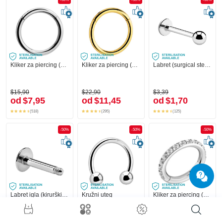
Kliker za piercing (kirurški čelik, srebrna, sjajna završna obrada)
Kliker za piercing (kirurški čelik, zlatna, sjajna završna obrada)
Labret (surgical steel, silver, shiny finish)
$15,90
$22,90
$3,39
od
$7,95
od
$11,45
od
$1,70
(518)
(295)
(125)
-50%
-50%
-50%
Labret igla (kirurški čelik, srebrna, sjajna završna obrada)
Kružni uteg
Kliker za piercing (kirurški čelik, srebrna, sjajna završna obrada) s kristalnim kamenjem
+1
$1,79
$6,79
$31,90