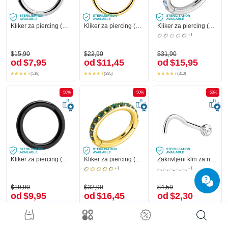
Kliker za piercing (kirurški čelik, srebrna, sjajna završna obrada)
Kliker za piercing (kirurški čelik, zlatna, sjajna završna obrada)
Kliker za piercing (kirurški čelik, srebrna, sjajna završna obrada) s kristalnim kamenjem
+1
$15,90
$22,90
$31,90
od
$7,95
od
$11,45
od
$15,95
(518)
(295)
(310)
-50%
-50%
-50%
Kliker za piercing (kirurški čelik, crna, sjajna završna obrada)
Kliker za piercing (kirurški čelik, zlatna, sjajna završna obrada) s kristalnim kamenjem
Zakrivljeni klin za nos (kirurški čelik, srebrna, sjajna završna obrada) s kristalnim kamenom
+1
+1
$19,90
$32,90
$4,59
od
$9,95
od
$16,45
od
$2,30
(147)
(203)
(24)
-50%
-50%
-50%