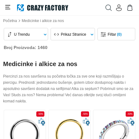
Početna
Medicinke i alkice za nos
U Trendu
Prikaz Stranice
Filtar
(0)
Broj Proizvoda: 1460
Medicinke i alkice za nos
Piercinzi za nos savršena su početna točka za sve one koji razmišljaju o
piercigu. Prednosti: jednostavno bušenje, golem izbor dostupnog nakita i
apsolutno savršeni dodatak na selfijima! Alka za septum? Pobrinuli smo se za
Vas! Studs za nos? Nema problema! Već danas otkrijte svoj idući omiljeni
komad nakita.
-50%
-50%
-50%