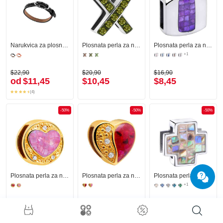
Narukvica za plosnate perle
Plosnata perla za narukvice od plosnatih perli
Plosnata perla za narukvice od plosnatih perli s dizajnom imitacije školjke bisernice
+1
$22,90
$20,90
$16,90
od
$11,45
$10,45
$8,45
(4)
-50%
-50%
-50%
Plosnata perla za narukvice od plosnatih perli s dizajnom srca
Plosnata perla za narukvice od plosnatih perli
Plosnata perla za narukvice od plosnatih perli
+1
$23,90
$23,90
$16,90
$11,95
$11,95
$8,45