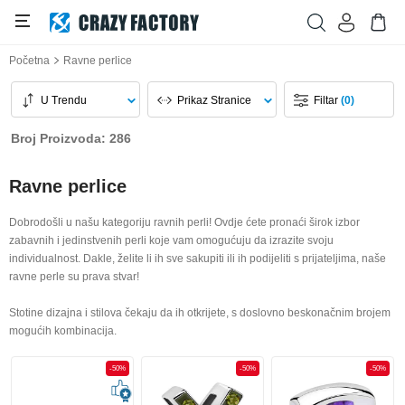
Početna
Ravne perlice
U Trendu
Prikaz Stranice
Filtar
(0)
Broj Proizvoda: 286
Ravne perlice
Dobrodošli u našu kategoriju ravnih perli! Ovdje ćete pronaći širok izbor
zabavnih i jedinstvenih perli koje vam omogućuju da izrazite svoju
individualnost. Dakle, želite li ih sve sakupiti ili ih podijeliti s prijateljima, naše
ravne perle su prava stvar!
Stotine dizajna i stilova čekaju da ih otkrijete, s doslovno beskonačnim brojem
mogućih kombinacija.
-50%
-50%
-50%