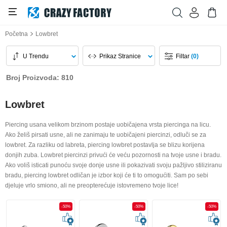
Početna
Lowbret
U Trendu
Prikaz Stranice
Filtar
(0)
Broj Proizvoda: 810
Lowbret
Piercing usana velikom brzinom postaje uobičajena vrsta piercinga na licu.
Ako želiš pirsati usne, ali ne zanimaju te uobičajeni piercinzi, odluči se za
lowbret. Za razliku od labreta, piercing lowbret postavlja se blizu korijena
donjih zuba. Lowbret piercinzi privući će veću pozornosti na tvoje usne i bradu.
Ako voliš isticati punoću svoje donje usne ili pokazivati svoju pažljivo stiliziranu
bradu, piercing lowbret odličan je izbor koji će ti to omogućiti. Sam po sebi
djeluje vrlo smiono, ali ne preopterećuje istovremeno tvoje lice!
-50%
-50%
-50%