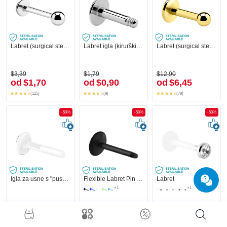
Labret (surgical steel, silver, shiny finish)
Labret igla (kirurški čelik, srebrna, sjajna završna obrada)
Labret (surgical steel, gold, shiny finish) s Kuglom
$3,39
$1,79
$12,90
od
$1,70
od
$0,90
od
$6,45
(125)
(9)
(79)
-50%
-50%
-50%
Igla za usne s "push-fit" kopčanjem bez navoja (biofleks, razne boje)
Flexible Labret Pin (acrylic, various colours)
Labret
+1
+1
$7,29
$2,29
$13,90
od
$3,65
od
$1,15
od
$6,95
(12)
(12)
(68)