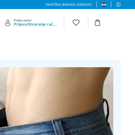
metrička jedinica (mm/cm)
Poštovani/a!
Prijava/Stvaranje računa