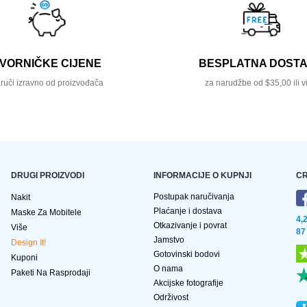
VORNIČKE CIJENE
BESPLATNA DOST
ruči izravno od proizvođača
za narudžbe od $35,00 ili v
DRUGI PROIZVODI
INFORMACIJE O KUPNJI
CR
Postupak naručivanja
Nakit
Plaćanje i dostava
Maske Za Mobitele
4,
Otkazivanje i povrat
Više
87
Jamstvo
Design It!
Gotovinski bodovi
Kuponi
O nama
Paketi Na Rasprodaji
Akcijske fotografije
Održivost