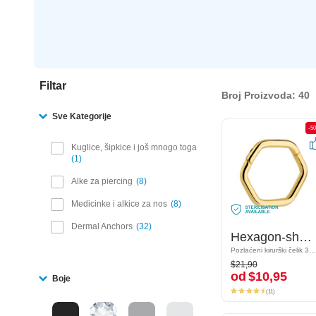
Filtar
Broj Proizvoda: 40
Sve Kategorije
-50%
-5
Kuglice, šipkice i još mnogo toga
1
Alke za piercing
8
Medicinke i alkice za nos
8
Dermal Anchors
32
Hexagon-shaped piercing clicker (surgical steel, gold, shiny finish)
Hexagon-shaped piercing clicker (surgical steel, gold, shiny finish)
Pozlaćeni kirurški čelik 316L
Pozlaćeni kirurški čelik 316L
$21,90
$21,90
od
$10,95
od
$10,95
Boje
(11)
(11)