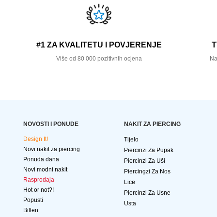
#1 ZA KVALITETU I POVJERENJE
T
Više od 80 000 pozitivnih ocjena
Na
NOVOSTI I PONUDE
NAKIT ZA PIERCING
Design It!
Tijelo
Novi nakit za piercing
Piercinzi Za Pupak
Ponuda dana
Piercinzi Za Uši
Novi modni nakit
Piercingzi Za Nos
Rasprodaja
Lice
Hot or not?!
Piercinzi Za Usne
Popusti
Usta
Bilten