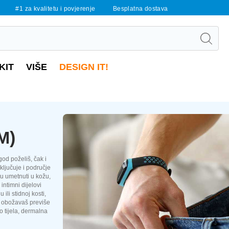
#1 za kvalitetu i povjerenje
Besplatna dostava
KIT
VIŠE
DESIGN IT!
M)
od poželiš, čak i
ključuje i područje
gu umetnuti u kožu,
intimni dijelovi
ili stidnoj kosti,
e obožavaš previše
o tijela, dermalna