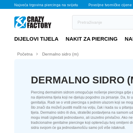
Najveća trgovina piercinga na svijetu
Povoljne tvorničke cijene
DIJELOVI TIJELA
NAKIT ZA PIERCING
NA
Početna
Dermalno sidro (m)
DERMALNO SIDRO (
Piercing dermalnim sidrom omogućuje nošenje piercinga gdje g
na dijelovima tijela koji ne djeluju pogodno za pirsanje. Da, to u
genitalija. Radi se o vrsti piercinga s jednim ulazom koji se mo
što znači da možeš pustiti mašti na volju, čak i kada su u pitanju 
tijela. Dermalno sidro ili dva, strateški postavljena na samom udu 
mogu imati izgledati jednostavno, ali izuzetno privlačno. Ako n
tradicionalne genitalne piercinge koji opterećuju tvoj omiljeni di
sidra svojom će ga jednostavnošću samo još više istaknuti.