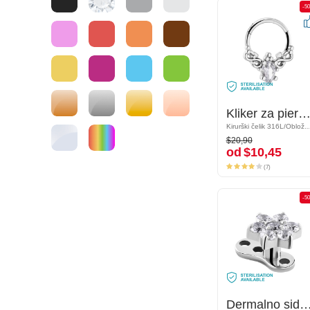
-50%
-5
Kliker za piercing (kirurški čelik, srebrna, sjajna završna obrada) s kristalnim kamenom
Kliker za piercing (kirurški čelik, srebrna, sjajna završna obrada) s kristalnim kame
Kirurški čelik 316L/Obloženi mesing
Kirurški čelik 316L/Obloženi 
$20,90
$20,90
od
$10,45
od
$10,45
(7)
(7)
-50%
-5
Dermalno sidro (titan, sjajna završna obrada) s cvjetnim dodatkom i kristalnim kamenjem
Dermalno sidro (titan, sjajna završna obrada) s cvjetnim dodatkom i krista