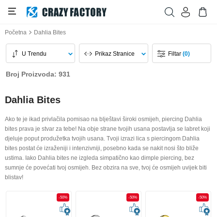
Početna
Dahlia Bites
U Trendu
Prikaz Stranice
Filtar
(0)
Broj Proizvoda: 931
Dahlia Bites
Ako te je ikad privlačila pomisao na blještavi široki osmijeh, piercing Dahlia
bites prava je stvar za tebe! Na obje strane tvojih usana postavlja se labret koji
djeluje poput produžetka tvojih usana. Tvoji izrazi lica s piercingom Dahlia
bites postat će izraženiji i intenzivniji, posebno kada se nakit nosi što bliže
ustima. Iako Dahlia bites ne izgleda simpatično kao dimple piercing, bez
sumnje će povećati tvoj osmijeh. Bez obzira na sve, tvoj će osmijeh uvijek biti
blistav!
-50%
-50%
-50%