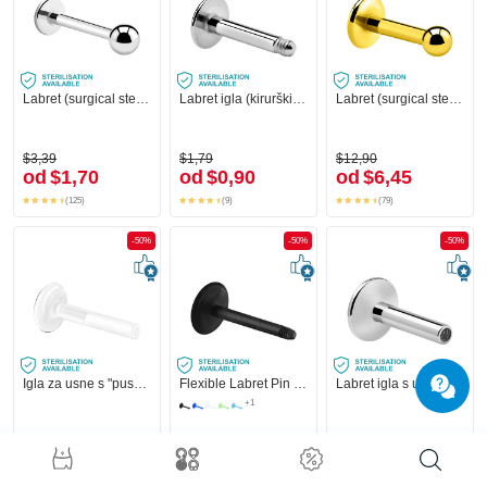
Labret (surgical steel, silver, shiny finish)
Labret igla (kirurški čelik, srebrna, sjajna završna obrada)
Labret (surgical steel, gold, shiny finish) s Kuglom
$3,39
$1,79
$12,90
od
$1,70
od
$0,90
od
$6,45
(125)
(9)
(79)
-50%
-50%
-50%
Igla za usne s "push-fit" kopčanjem bez navoja (biofleks, razne boje)
Flexible Labret Pin (acrylic, various colours)
Labret igla s unutarnjim navojem (kirurški čelik, srebrna, sjajna završna obrada)
+1
$7,29
$2,29
$4,59
od
$3,65
od
$1,15
od
$2,30
(12)
(12)
(8)