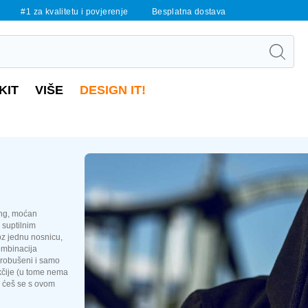
#1 za kvalitetu i povjerenje
Besplatna dostava
KIT
VIŠE
DESIGN IT!
ang, moćan
 suptilnim
oz jednu nosnicu,
kombinacija
probušeni i samo
ukčije (u tome nema
ko ćeš se s ovom