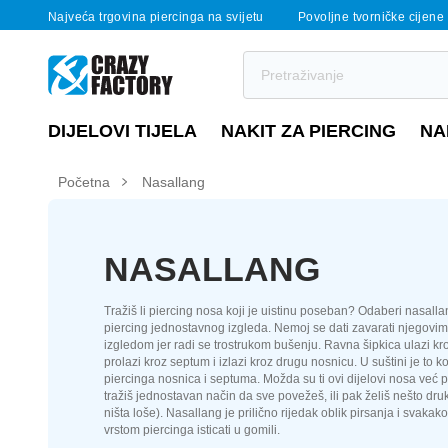
Najveća trgovina piercinga na svijetu
Povoljne tvorničke cijene
DIJELOVI TIJELA
NAKIT ZA PIERCING
NA
Početna
Nasallang
NASALLANG
Tražiš li piercing nosa koji je uistinu poseban? Odaberi nasall
piercing jednostavnog izgleda. Nemoj se dati zavarati njegovim
izgledom jer radi se trostrukom bušenju. Ravna šipkica ulazi kr
prolazi kroz septum i izlazi kroz drugu nosnicu. U suštini je to 
piercinga nosnica i septuma. Možda su ti ovi dijelovi nosa već 
tražiš jednostavan način da sve povežeš, ili pak želiš nešto dr
ništa loše). Nasallang je prilično rijedak oblik pirsanja i svaka
vrstom piercinga isticati u gomili.