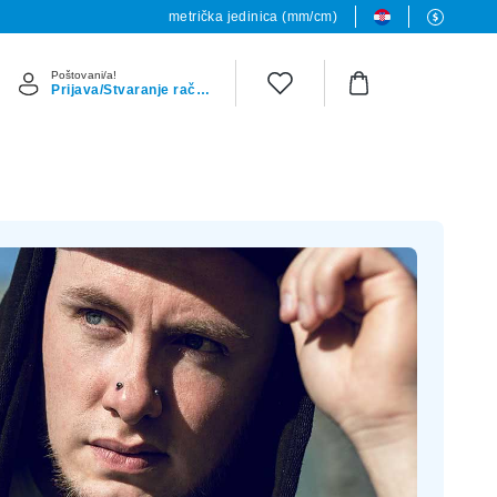
metrička jedinica (mm/cm)
Poštovani/a!
Prijava/Stvaranje računa