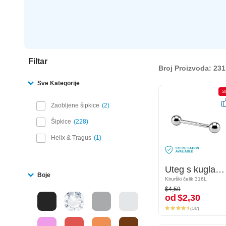
Filtar
Broj Proizvoda: 231
Sve Kategorije
-50%
-5
Zaobljene šipkice
2
Šipkice
228
Helix & Tragus
1
Uteg s kuglama
Uteg s kuglama
Boje
Kirurški čelik 316L
Kirurški čelik 316L
$4,59
$4,59
od
$2,30
od
$2,30
(147)
(147)