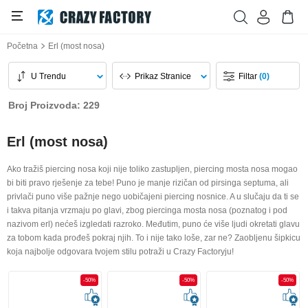
Početna
Erl (most nosa)
U Trendu
Prikaz Stranice
Filtar
(0)
Broj Proizvoda: 229
Erl (most nosa)
Ako tražiš piercing nosa koji nije toliko zastupljen, piercing mosta nosa mogao
bi biti pravo rješenje za tebe! Puno je manje rizičan od pirsinga septuma, ali
privlači puno više pažnje nego uobičajeni piercing nosnice. A u slučaju da ti se
i takva pitanja vrzmaju po glavi, zbog piercinga mosta nosa (poznatog i pod
nazivom erl) nećeš izgledati razroko. Međutim, puno će više ljudi okretati glavu
za tobom kada prođeš pokraj njih. To i nije tako loše, zar ne? Zaobljenu šipkicu
koja najbolje odgovara tvojem stilu potraži u Crazy Factoryju!
-50%
-50%
-50%