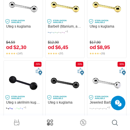
Uteg s kuglama
Barbell (titanium, anodized) s kuglama
Uteg s kuglama
+1
$4,59
$12,90
$17,90
od
$2,30
od
$6,45
od
$8,95
(147)
(57)
(53)
-50%
-50%
-50%
Uteg s akrilnim kuglicama
Uteg s kuglama
Jeweled Barbell
+1
+1
$4,49
$11,90
$7,49
od
$2,25
od
$5,95
od
$3,75
(22)
(35)
(23)