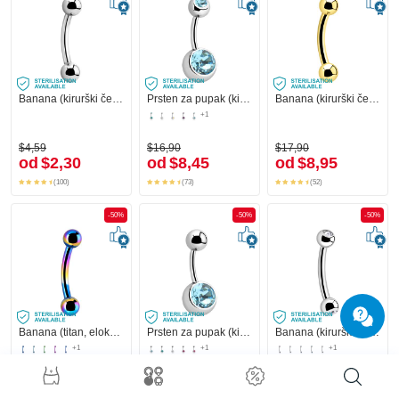
Banana (kirurški čelik, srebrna, sjajna završna obrada) s kuglama
Prsten za pupak (kirurški čelik, srebrna, sjajna završna obrada) s kuglama i kristalnim kamenjem
Banana (kirurški čelik, zlatna, sjajna završna obrada)
+1
$4,59
$16,90
$17,90
od
$2,30
od
$8,45
od
$8,95
(100)
(73)
(52)
-50%
-50%
-50%
Banana (titan, eloksiran) s kuglama
Prsten za pupak (kirurški čelik, srebrna, sjajna završna obrada) s kristalnim kamenom
Banana (kirurški čelik, srebrna, sjajna završna obrada) s kuglama i kristalnim kamenjem
+1
+1
+1
$12,90
$14,90
$10,90
od
$6,45
od
$7,45
od
$5,45