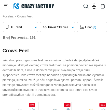
Početna
Crows Feet
U Trendu
Prikaz Stranice
Filtar
(0)
Broj Proizvoda: 191
Crows Feet
Iako zbog piercinga crows feet nećeš nužno izgledati starije, djelovat ćeš
modernije i drskije! Piercing crows feet izvodi se pomoću površinske šipkice ili
dermalnih sidra, a ime je dobio zahvaljujući svojem položaju blizu
sljepoočnica. Iako crows feet nije napadan poput drugih oblika anti-eyebrow
piercinga, suptilno izdužuje oči i naglašava njihovu prirodnu ljepotu. Štoviše,
piercinge crows feet možeš prilagoditi zanimljivim stilovima nakita ili ih
udvostručiti postavljanjem dva takva piercinga na istoj strani lica. Ovdje
pronađi savršen nakit ili dermalna sidra.
-50%
-50%
-50%