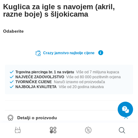
Kuglica za igle s navojem (akril,
razne boje) s šljokicama
Odaberite
Crazy jamstvo najbolje cijene
Trgovina piercinga br. 1 na svijetu
Više od 7 milijuna kupaca
NAJVEĆE ZADOVOLJSTVO
Više od 80 000 pozitivnih ocjena
TVORNIČKE CIJENE
Naruči izravno od proizvođača
NAJBOLJA KVALITETA
Više od 20 godina iskustva
Detalji o proizvodu
In stock with gauges of 1.2 mm and 1.6 mm. Get it with diameters from 3
mm up to 8 mm. We have many color variations available for you. A super
wonderful product at an unbeatable price, straight from your Factory.