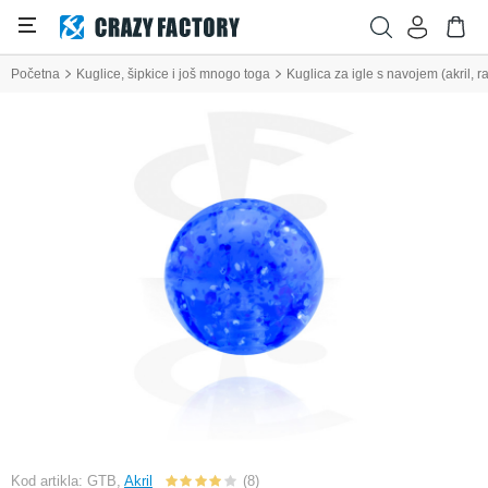
Početna
Kuglice, šipkice i još mnogo toga
Kuglica za igle s navojem (akril, 
Kod artikla: GTB,
Akril
(8)