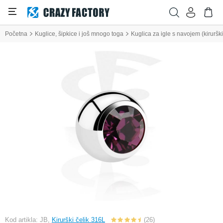
Početna
Kuglice, šipkice i još mnogo toga
Kuglica za igle s navojem (kiruršk
Kod artikla: JB,
Kirurški čelik 316L
(26)