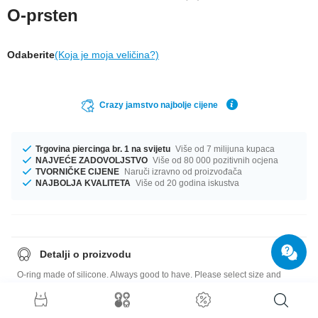
O-prsten
Odaberite
(Koja je moja veličina?)
Crazy jamstvo najbolje cijene
Trgovina piercinga br. 1 na svijetu
Više od 7 milijuna kupaca
NAJVEĆE ZADOVOLJSTVO
Više od 80 000 pozitivnih ocjena
TVORNIČKE CIJENE
Naruči izravno od proizvođača
NAJBOLJA KVALITETA
Više od 20 godina iskustva
Detalji o proizvodu
O-ring made of silicone. Always good to have. Please select size and
colour.
Quick note: the selectable diameters of our o-rings are chosen so that