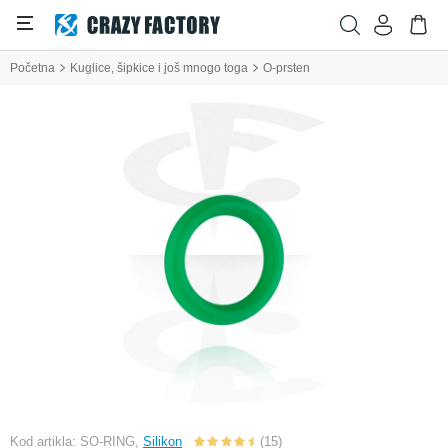
Početna
Kuglice, šipkice i još mnogo toga
O-prsten
Kod artikla: SO-RING,
Silikon
(15)