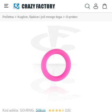
Početna
Kuglice, šipkice i još mnogo toga
O-prsten
Kod artikla: SO-RING,
Silikon
(15)