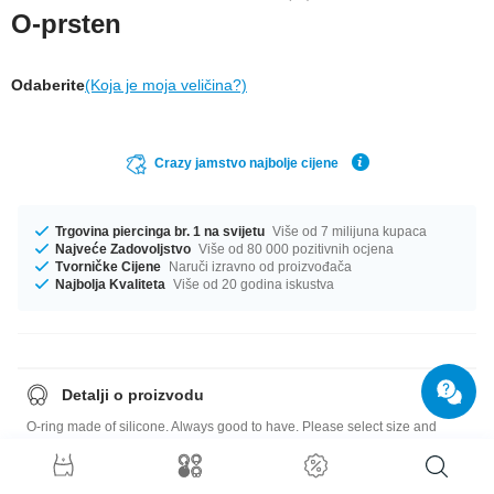
O-prsten
Odaberite
(Koja je moja veličina?)
Crazy jamstvo najbolje cijene
Trgovina piercinga br. 1 na svijetu
Više od 7 milijuna kupaca
Najveće Zadovoljstvo
Više od 80 000 pozitivnih ocjena
Tvorničke Cijene
Naruči izravno od proizvođača
Najbolja Kvaliteta
Više od 20 godina iskustva
Detalji o proizvodu
O-ring made of silicone. Always good to have. Please select size and
colour.
Quick note: the selectable diameters of our o-rings are chosen so that