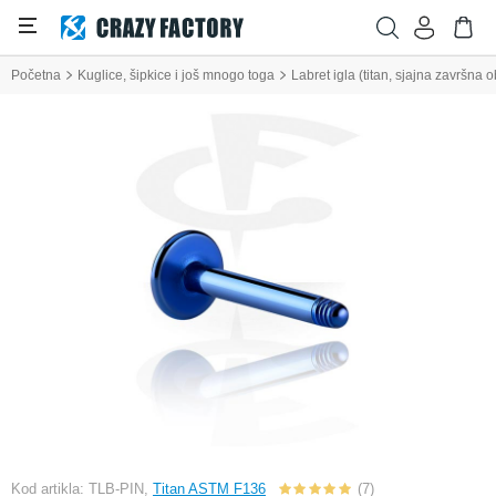
Početna
Kuglice, šipkice i još mnogo toga
Labret igla (titan, sjajna završna 
Kod artikla: TLB-PIN,
Titan ASTM F136
(7)