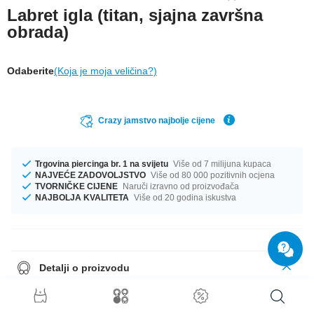
Labret igla (titan, sjajna završna
obrada)
Odaberite
(Koja je moja veličina?)
Crazy jamstvo najbolje cijene
Trgovina piercinga br. 1 na svijetu
Više od 7 milijuna kupaca
NAJVEĆE ZADOVOLJSTVO
Više od 80 000 pozitivnih ocjena
TVORNIČKE CIJENE
Naruči izravno od proizvođača
NAJBOLJA KVALITETA
Više od 20 godina iskustva
Detalji o proizvodu
Na zalihi su veličine od 1.2 mm i 1.6 mm. Savršen pratitelj za svaku
priliku... Dostupne dužine iznose od 5 mm do 11 mm. Dostupno u raznim
varijacijama boja, kao što su Plava ili Tirkizna. prekrasan proizvod