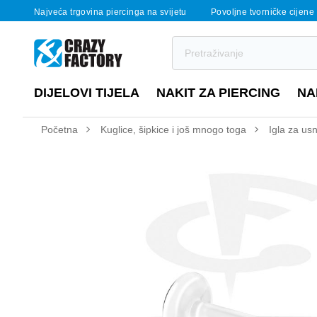
Najveća trgovina piercinga na svijetu
Povoljne tvorničke cijene
DIJELOVI TIJELA
NAKIT ZA PIERCING
NA
Početna
Kuglice, šipkice i još mnogo toga
Igla za us