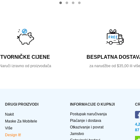
TVORNIČKE CIJENE
BESPLATNA DOSTAV
Naruči izravno od proizvođača
za narudžbe od $35,00 ili viš
DRUGI PROIZVODI
INFORMACIJE O KUPNJI
CR
Postupak naručivanja
Nakit
Plaćanje i dostava
Maske Za Mobitele
4,
Otkazivanje i povrat
Više
87
Jamstvo
Design It!