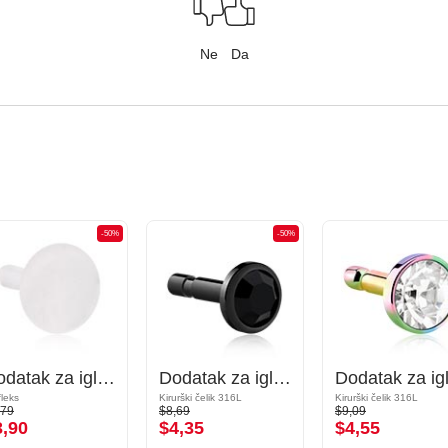
Ne
Da
-50%
-50%
Dodatak za igle s "push fit" kopčanjem (biofleks, prozirni)
Dodatak za igle s "push fit" kopčanjem (kirurški čelik, crna, sjajna završna obrada) s kristalnim kamenom
fleks
Kirurški čelik 316L
Kirurški čelik 316L
,79
$8,69
$9,09
3,90
$4,35
$4,55