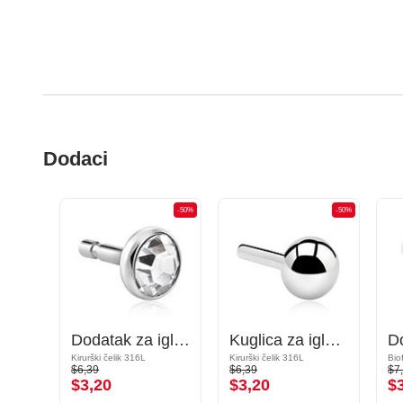
Dodaci
-50%
-50%
-50%
Nastavak za igle s "push fit" kopčanjem (patinirani mesing) s dizajnom zvijezde i kristalnim kamenjem
Dodatak za igle s "push fit" kopčanjem (kirurški čelik, srebrna, sjajna završna obrada) s kristalnim kamenjem
Kuglica za igle s "push fit" kopčanjem (kirurški čelik, srebrna, sjajna završna obrada)
Kirurški čelik 316L
Kirurški čelik 316L
Bio
$6,39
$6,39
$7
$3,20
$3,20
$