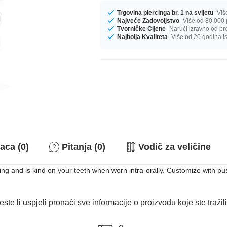
Trgovina piercinga br. 1 na svijetu
Viš
Najveće Zadovoljstvo
Više od 80 000 
Tvorničke Cijene
Naruči izravno od pr
Najbolja Kvaliteta
Više od 20 godina i
aca (0)
Pitanja (0)
Vodič za veličine
ercing and is kind on your teeth when worn intra-orally. Customize with pu
este li uspjeli pronaći sve informacije o proizvodu koje ste tražil