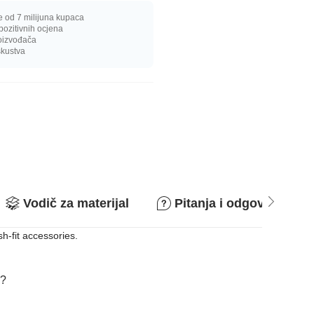
e od 7 milijuna kupaca
pozitivnih ocjena
oizvođača
skustva
Vodič za materijal
Pitanja i odgovori
sh-fit accessories.
i?