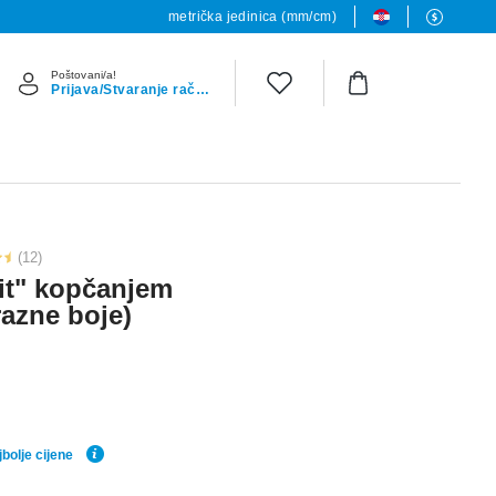
metrička jedinica (mm/cm)
Poštovani/a!
Prijava/Stvaranje računa
(12)
fit" kopčanjem
razne boje)
bolje cijene