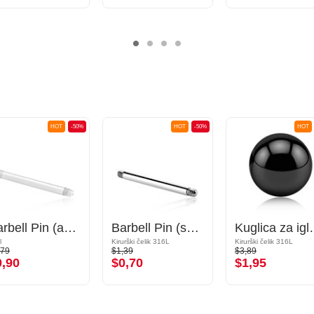
HOT
-50%
HOT
-50%
HOT
Barbell Pin (acrylic, various colours)
Barbell Pin (surgical steel, silver, shiny finish)
Kuglica za igle s navojem (
l
Kirurški čelik 316L
Kirurški čelik 316L
,79
$1,39
$3,89
0,90
$0,70
$1,95