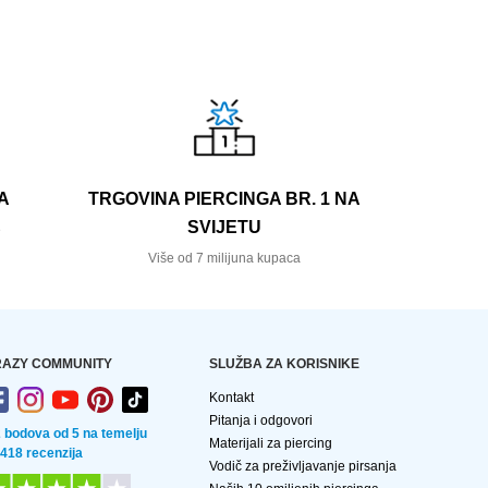
A
TRGOVINA PIERCINGA BR. 1 NA
SVIJETU
e
Više od 7 milijuna kupaca
AZY COMMUNITY
SLUŽBA ZA KORISNIKE
Kontakt
Pitanja i odgovori
2 bodova od 5 na temelju
Materijali za piercing
 418 recenzija
Vodič za preživljavanje pirsanja