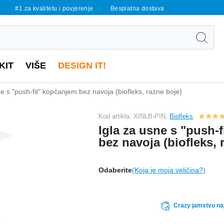
#1 za kvalitetu i povjerenje
Besplatna dostava
KIT
VIŠE
DESIGN IT!
ne s "push-fit" kopčanjem bez navoja (biofleks, razne boje)
Kod artikla: XINLB-PIN,
Biofleks
Igla za usne s "push-
bez navoja (biofleks, 
Odaberite
(Koja je moja veličina?)
Crazy jamstvo naj