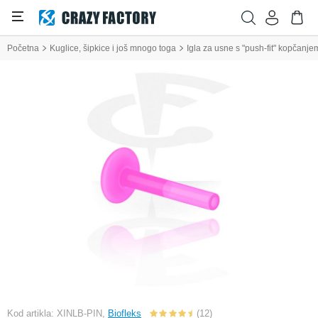
Početna
Kuglice, šipkice i još mnogo toga
Igla za usne s "push-fit" kopčanje
Kod artikla: XINLB-PIN,
Biofleks
(12)