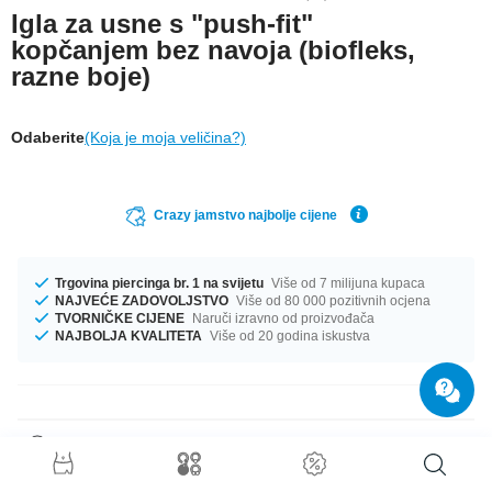
Igla za usne s "push-fit"
kopčanjem bez navoja (biofleks,
razne boje)
Odaberite
(Koja je moja veličina?)
Crazy jamstvo najbolje cijene
Trgovina piercinga br. 1 na svijetu
Više od 7 milijuna kupaca
NAJVEĆE ZADOVOLJSTVO
Više od 80 000 pozitivnih ocjena
TVORNIČKE CIJENE
Naruči izravno od proizvođača
NAJBOLJA KVALITETA
Više od 20 godina iskustva
Detalji o proizvodu
Bioflex is hip! Highly flexible, it adjusts comfortably to your piercing and is