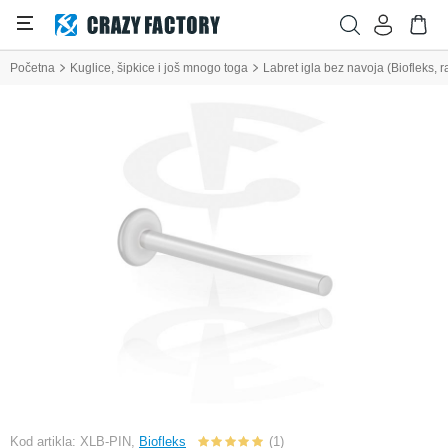
Početna
Kuglice, šipkice i još mnogo toga
Labret igla bez navoja (Biofleks, 
Kod artikla: XLB-PIN,
Biofleks
(1)