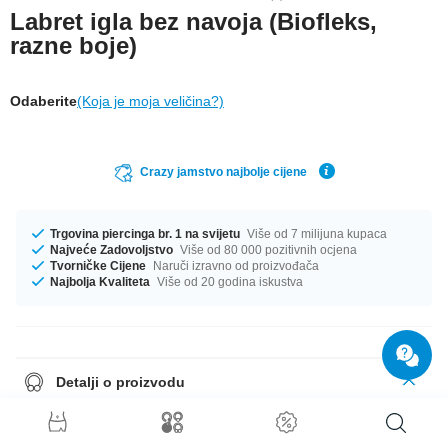
Labret igla bez navoja (Biofleks,
razne boje)
Odaberite
(Koja je moja veličina?)
Crazy jamstvo najbolje cijene
Trgovina piercinga br. 1 na svijetu
Više od 7 milijuna kupaca
Najveće Zadovoljstvo
Više od 80 000 pozitivnih ocjena
Tvorničke Cijene
Naruči izravno od proizvođača
Najbolja Kvaliteta
Više od 20 godina iskustva
Detalji o proizvodu
Bioflex-Pins are self-threading, you can screw any metal ball with a thread
on these pins.