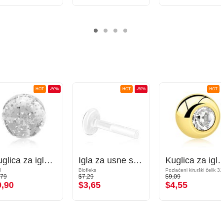
HOT
-50%
HOT
-50%
HOT
Kuglica za igle s navojem (akril, razne boje) s šljokicama
Igla za usne s "push-fit" kopčanjem bez navoja (biofleks, razne boje)
Kuglica za igle s navojem (kirurški 
l
Biofleks
Pozlaćeni kirurški čelik 
,79
$7,29
$9,09
0,90
$3,65
$4,55