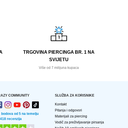
A
TRGOVINA PIERCINGA BR. 1 NA
SVIJETU
e
Više od 7 milijuna kupaca
AZY COMMUNITY
SLUŽBA ZA KORISNIKE
Kontakt
Pitanja i odgovori
2 bodova od 5 na temelju
Materijali za piercing
 418 recenzija
Vodič za preživljavanje pirsanja