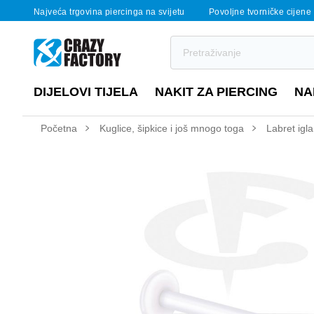
Najveća trgovina piercinga na svijetu
Povoljne tvorničke cijene
DIJELOVI TIJELA
NAKIT ZA PIERCING
NA
Početna
Kuglice, šipkice i još mnogo toga
Labret igla