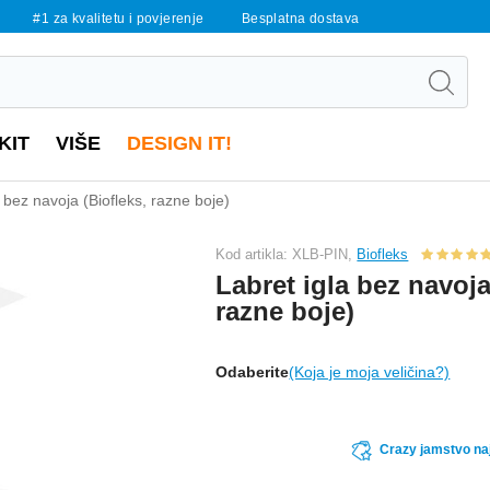
#1 za kvalitetu i povjerenje
Besplatna dostava
KIT
VIŠE
DESIGN IT!
 bez navoja (Biofleks, razne boje)
Kod artikla: XLB-PIN,
Biofleks
Labret igla bez navoja
razne boje)
Odaberite
(Koja je moja veličina?)
Crazy jamstvo naj