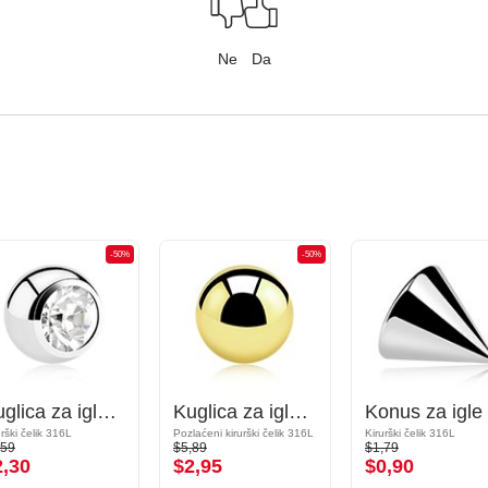
Ne
Da
-50%
-50%
Kuglica za igle s navojem (kirurški čelik, srebrna, sjajna završna obrada) s kristalnim kamenom
Kuglica za igle s navojem (kirurški čelik, zlatna, sjajna završna obrada)
urški čelik 316L
Pozlaćeni kirurški čelik 316L
Kirurški čelik 316L
,59
$5,89
$1,79
2,30
$2,95
$0,90