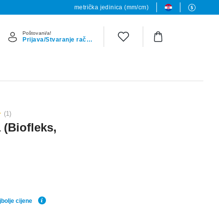
metrička jedinica (mm/cm)
Poštovani/a!
Prijava/Stvaranje računa
(1)
 (Biofleks,
bolje cijene