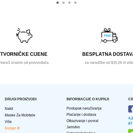
TVORNIČKE CIJENE
BESPLATNA DOSTAV
Naruči izravno od proizvođača
za narudžbe od $35,00 ili viš
DRUGI PROIZVODI
INFORMACIJE O KUPNJI
CR
Postupak naručivanja
Nakit
Plaćanje i dostava
Maske Za Mobitele
4,
Otkazivanje i povrat
Više
87
Jamstvo
Design It!