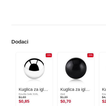
Dodaci
-50%
-50%
-50%
Konus za igle s navojem (kirurški čelik, crna, sjajna završna obrada)
Kuglica za igle s navojem (kirurški čelik, srebrna, sjajna završna obrada)
Kuglica za igle s navojem (akril, razne boje)
Kirurški čelik 316L
Akril
Kir
$1,69
$1,39
$4
$0,85
$0,70
$