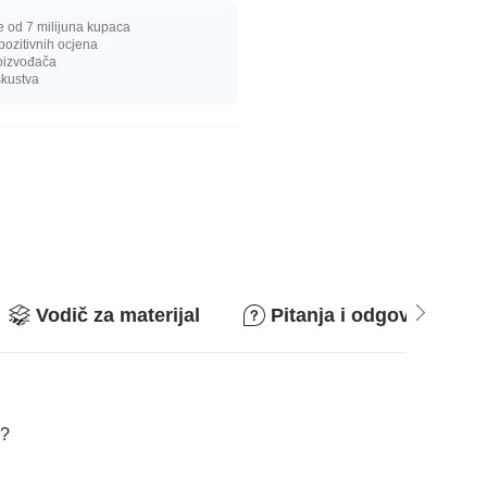
e od 7 milijuna kupaca
pozitivnih ocjena
oizvođača
skustva
Vodič za materijal
Pitanja i odgovori
i?