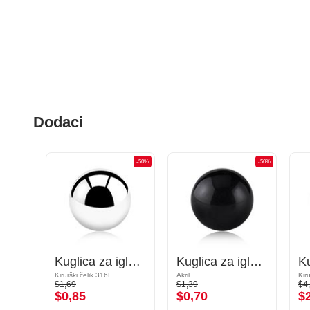
Dodaci
-50%
-50%
-50%
Konus za igle s navojem (kirurški čelik, crna, sjajna završna obrada)
Kuglica za igle s navojem (kirurški čelik, srebrna, sjajna završna obrada)
Kuglica za igle s navojem (akril, razne boje)
Kirurški čelik 316L
Akril
Kir
$1,69
$1,39
$4
$0,85
$0,70
$