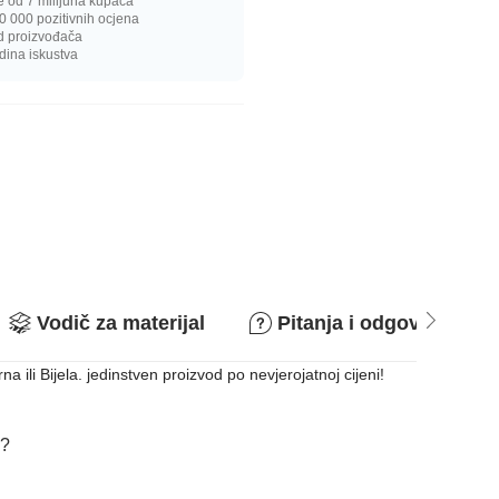
e od 7 milijuna kupaca
0 000 pozitivnih ocjena
d proizvođača
dina iskustva
Vodič za materijal
Pitanja i odgovori
li Bijela. jedinstven proizvod po nevjerojatnoj cijeni!
i?