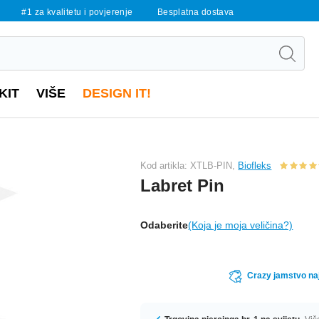
#1 za kvalitetu i povjerenje
Besplatna dostava
KIT
VIŠE
DESIGN IT!
Kod artikla: XTLB-PIN,
Biofleks
Labret Pin
Odaberite
(Koja je moja veličina?)
Crazy jamstvo naj