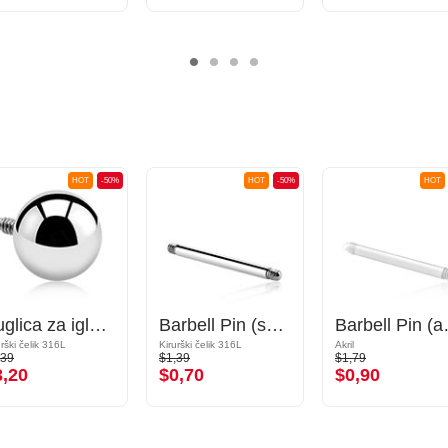
HOT
-50%
HOT
-50%
HOT
Kuglica za igle s unutarnjim navojem (kirurški čelik, srebrna, sjajna završna obrada)
Barbell Pin (surgical steel, silver, shiny finish)
Barbell Pi
urški čelik 316L
Kirurški čelik 316L
Akril
,39
$1,39
$1,79
3,20
$0,70
$0,90