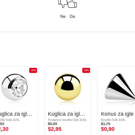
Ne
Da
-50%
-50%
Kuglica za igle s navojem (kirurški čelik, srebrna, sjajna završna obrada) s kristalnim kamenom
Kuglica za igle s navojem (kirurški čelik, zlatna, sjajna završna obrada)
urški čelik 316L
Pozlaćeni kirurški čelik 316L
Kirurški čelik 316L
,59
$5,89
$1,79
2,30
$2,95
$0,90