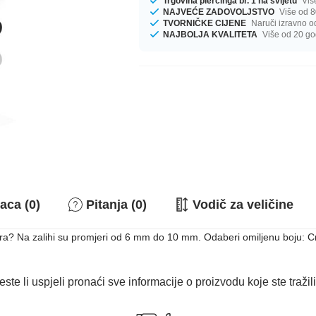
Trgovina piercinga br. 1 na svijetu
Viš
NAJVEĆE ZADOVOLJSTVO
Više od 8
TVORNIČKE CIJENE
Naruči izravno o
NAJBOLJA KVALITETA
Više od 20 go
aca (0)
Pitanja (0)
Vodič za veličine
 Na zalihi su promjeri od 6 mm do 10 mm. Odaberi omiljenu boju: Crna i
este li uspjeli pronaći sve informacije o proizvodu koje ste tražil