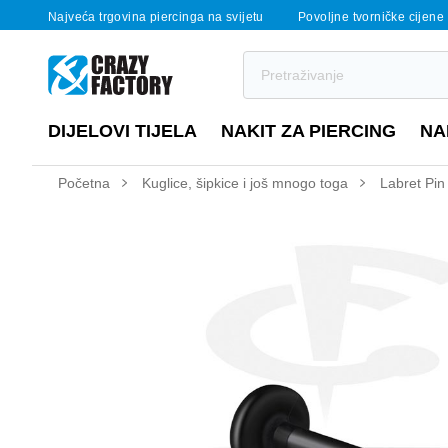
Najveća trgovina piercinga na svijetu
Povoljne tvorničke cijene
DIJELOVI TIJELA
NAKIT ZA PIERCING
NA
Početna
Kuglice, šipkice i još mnogo toga
Labret Pin