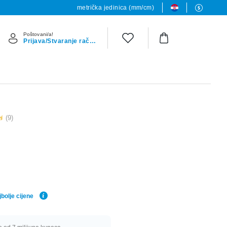
metrička jedinica (mm/cm)
Poštovani/a!
Prijava/Stvaranje računa
(9)
bolje cijene