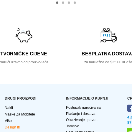
TVORNIČKE CIJENE
BESPLATNA DOSTAV
Naruči izravno od proizvođača
za narudžbe od $35,00 ili viš
DRUGI PROIZVODI
INFORMACIJE O KUPNJI
CR
Postupak naručivanja
Nakit
Plaćanje i dostava
Maske Za Mobitele
4,
Otkazivanje i povrat
Više
87
Jamstvo
Design It!