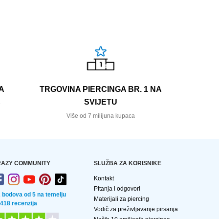
A
TRGOVINA PIERCINGA BR. 1 NA
SVIJETU
e
Više od 7 milijuna kupaca
AZY COMMUNITY
SLUŽBA ZA KORISNIKE
Kontakt
Pitanja i odgovori
2 bodova od 5 na temelju
Materijali za piercing
 418 recenzija
Vodič za preživljavanje pirsanja