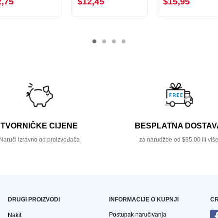
2,75
$12,45
$15,95
TVORNIČKE CIJENE
BESPLATNA DOSTAV
Naruči izravno od proizvođača
za narudžbe od $35,00 ili viš
DRUGI PROIZVODI
INFORMACIJE O KUPNJI
CR
Postupak naručivanja
Nakit