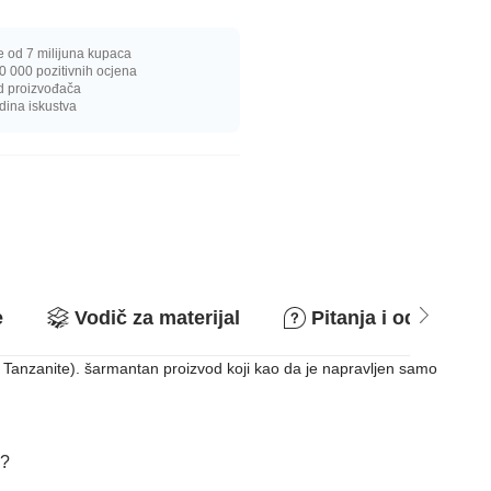
e od 7 milijuna kupaca
0 000 pozitivnih ocjena
d proizvođača
dina iskustva
e
Vodič za materijal
Pitanja i odgovori
 i Tanzanite). šarmantan proizvod koji kao da je napravljen samo
i?