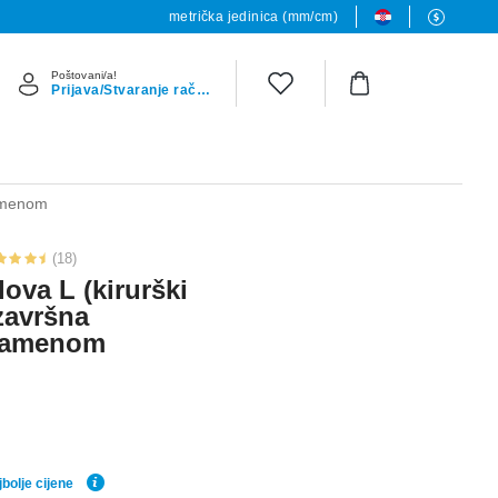
metrička jedinica (mm/cm)
Poštovani/a!
Prijava/Stvaranje računa
kamenom
(18)
lova L (kirurški
 završna
 kamenom
bolje cijene