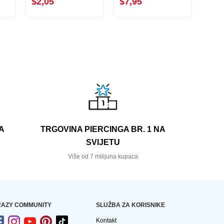
$2,05
$7,95
$9,
A
TRGOVINA PIERCINGA BR. 1 NA
SVIJETU
e
Više od 7 milijuna kupaca
AZY COMMUNITY
SLUŽBA ZA KORISNIKE
Kontakt