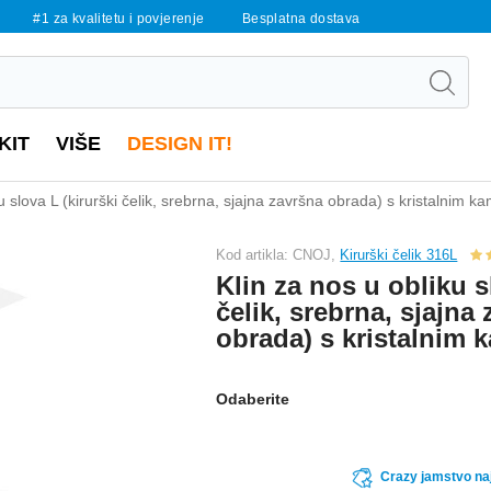
#1 za kvalitetu i povjerenje
Besplatna dostava
KIT
VIŠE
DESIGN IT!
ku slova L (kirurški čelik, srebrna, sjajna završna obrada) s kristalnim 
Kod artikla: CNOJ,
Kirurški čelik 316L
Klin za nos u obliku s
čelik, srebrna, sjajna
obrada) s kristalnim
Odaberite
Crazy jamstvo naj