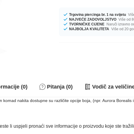
Trgovina piercinga br. 1 na svijetu
Viš
NAJVEĆE ZADOVOLJSTVO
Više od 8
TVORNIČKE CIJENE
Naruči izravno o
NAJBOLJA KVALITETA
Više od 20 go
rmacije (0)
Pitanja (0)
Vodič za veličin
 komad nakita dostupne su različite opcije boja, (npr. Aurora Borealis
este li uspjeli pronaći sve informacije o proizvodu koje ste tražil