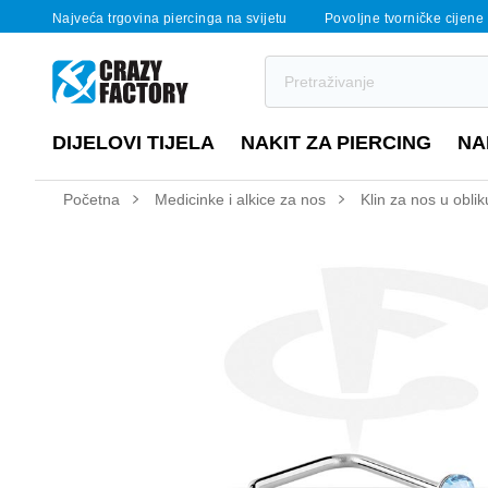
Najveća trgovina piercinga na svijetu
Povoljne tvorničke cijene
DIJELOVI TIJELA
NAKIT ZA PIERCING
NA
Početna
Medicinke i alkice za nos
Klin za nos u obli