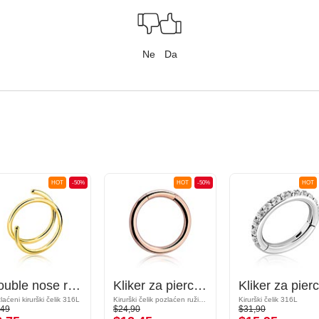
Ne
Da
HOT
-50%
HOT
-50%
HOT
Double nose ring (surgical steel, gold, shiny finish)
Kliker za piercing (kirurški čelik, ružičasto zlato, sjajna završna obrada)
laćeni kirurški čelik 316L
Kirurški čelik pozlaćen ružičastim zlatom 316L
Kirurški čelik 316L
,49
$24,90
$31,90