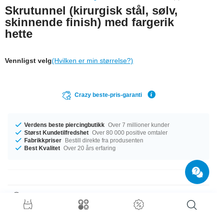
Skrutunnel (kirurgisk stål, sølv,
skinnende finish) med fargerik
hette
Vennligst velg
(Hvilken er min størrelse?)
Crazy beste-pris-garanti
Verdens beste piercingbutikk
Over 7 millioner kunder
Størst Kundetilfredshet
Over 80 000 positive omtaler
Fabrikkpriser
Bestill direkte fra produsenten
Best Kvalitet
Over 20 års erfaring
Produktdetaljer
Vi har diametre fra 6 mm til 20 mm på lager. Du kan velge blant en rekke