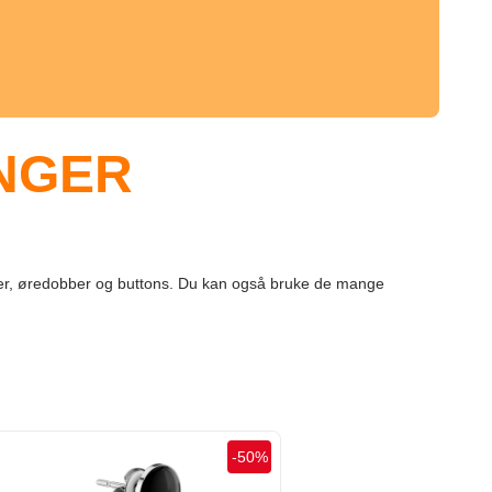
INGER
eksler, øredobber og buttons. Du kan også bruke de mange
-
50
%