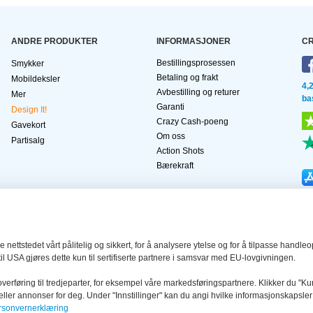
ANDRE PRODUKTER
INFORMASJONER
CR
Bestillingsprosessen
Smykker
Betaling og frakt
Mobildeksler
4,
Avbestilling og returer
Mer
ba
Garanti
Design It!
Crazy Cash-poeng
Gavekort
Om oss
Partisalg
Action Shots
Bærekraft
e nettstedet vårt pålitelig og sikkert, for å analysere ytelse og for å tilpasse han
il USA gjøres dette kun til sertifiserte partnere i samsvar med EU-lovgivningen.
overføring til tredjeparter, for eksempel våre markedsføringspartnere. Klikker du "
ld eller annonser for deg. Under "Innstillinger" kan du angi hvilke informasjonskapsl
rsonvernerklæring