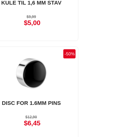
KULE TIL 1,6 MM STAV
$9,99
$5,00
-
50
%
DISC FOR 1.6MM PINS
$12,90
$6,45