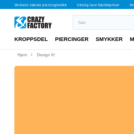
Verdens største piercingbutikk
Utrolig lave fabrikkpriser
Nr
KROPPSDEL
PIERCINGER
SMYKKER
M
Hjem
Design It!