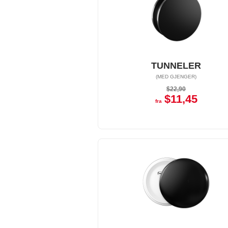
TUNNELER
(MED GJENGER)
$22,90
$11,45
fra