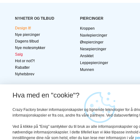
NYHETER OG TILBUD
PIERCINGER
Design It!
Kroppen
Nye piercinger
Navlepiercinger
Dagens tilbud
Ørepiercinger
Nye motesmykker
Nesepiercinger
Salg
Ansiktet
Hot or not?!
Leppepiercinger
Rabatter
Munnen
Nyhetsbrev
Hva med en "cookie"?
SIKKER
BESTILLING
Crazy Factory bruker informasjonskapsler og lignende teknologier for å driv
informasjonskapsler er fra oss, andre fra våre partnere. Ved dataoverføring t
Ved å klikke på "Enig" samtykker du til bruk av alle informasjonskapsler og 
Vilkår
|
Personvern
|
Colofon
nødvendige informasjonskapsler. I dette tilfellet kan vi ikke tilpasse innho
© 2026 Crazy Factory International GmbH
innstillingene dine når som helst, eller du kan lese mer informasjon i vår
pe