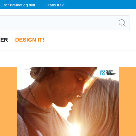
 1 for kvalitet og tillit
Gratis frakt
ER
DESIGN IT!