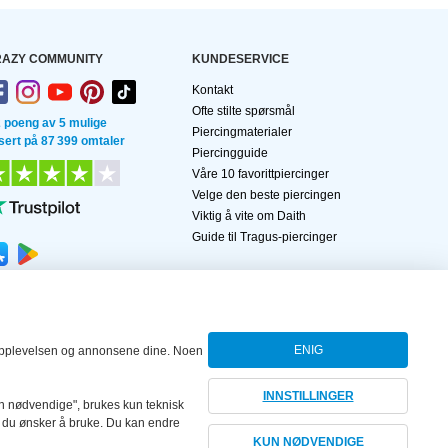
AZY COMMUNITY
KUNDESERVICE
Kontakt
Ofte stilte spørsmål
2 poeng av 5 mulige
Piercingmaterialer
sert på 87 399 omtaler
Piercingguide
Våre 10 favorittpiercinger
Velge den beste piercingen
Viktig å vite om Daith
Guide til Tragus-piercinger
ENIG
dleopplevelsen og annonsene dine. Noen
INNSTILLINGER
Kun nødvendige", brukes kun teknisk
er du ønsker å bruke. Du kan endre
KUN NØDVENDIGE