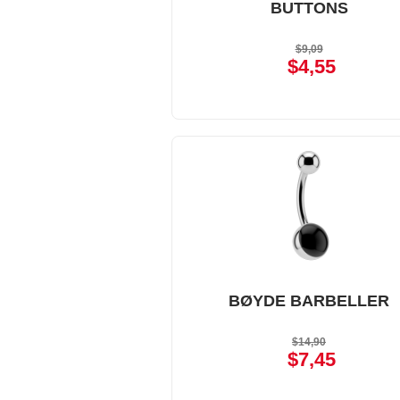
BUTTONS
$9,09
$4,55
BØYDE BARBELLER
$14,90
$7,45