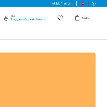
metrisk (mm/cm)
Hei!
$0,00
Logg inn/Opprett konto