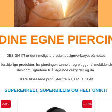
DINE EGNE PIERC
DESIGN IT! er det rimeligste produktdesignverktøyet på nettet.
forskjellige produkter, fra piercinger, tunneler og plugger til mobild
designmulighetene til å lage noe crazy der og da.
100% tilpassede produkter fra $9,09? Ja, takk!
SUPERENKELT, SUPERBILLIG OG HELT UNIKT!
-
50
%
-
50
%