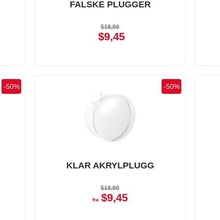
FALSKE PLUGGER
$18,90
$9,45
-
50
%
-
50
%
KLAR AKRYLPLUGG
$18,90
$9,45
fra