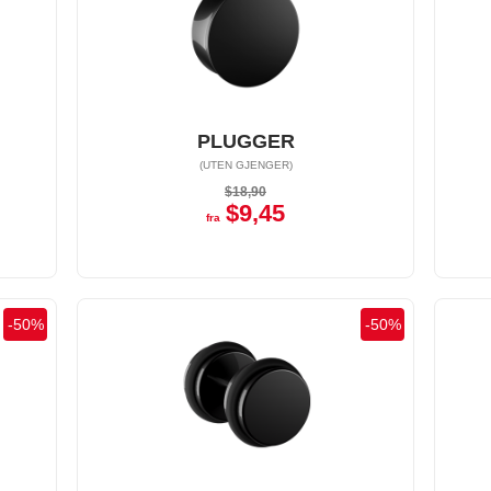
PLUGGER
(UTEN GJENGER)
$18,90
$9,45
fra
-
50
%
-
50
%