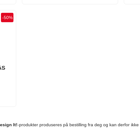
-
50
%
ÅS
esign It!
-produkter produseres på bestilling fra deg og kan derfor ikke