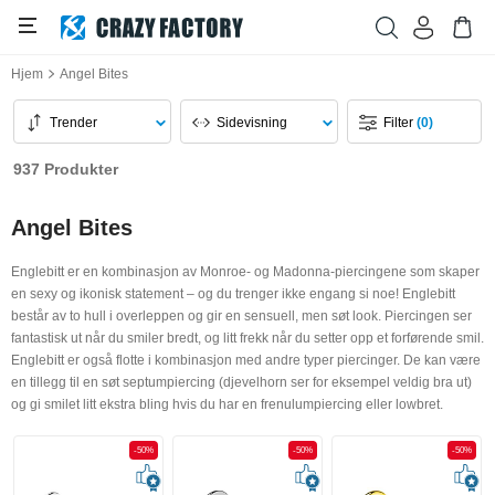
Hjem
Angel Bites
Trender
Sidevisning
Filter
(0)
937 Produkter
Angel Bites
Englebitt er en kombinasjon av Monroe- og Madonna-piercingene som skaper
en sexy og ikonisk statement – og du trenger ikke engang si noe! Englebitt
består av to hull i overleppen og gir en sensuell, men søt look. Piercingen ser
fantastisk ut når du smiler bredt, og litt frekk når du setter opp et forførende smil.
Englebitt er også flotte i kombinasjon med andre typer piercinger. De kan være
en tillegg til en søt septumpiercing (djevelhorn ser for eksempel veldig bra ut)
og gi smilet litt ekstra bling hvis du har en frenulumpiercing eller lowbret.
-50%
-50%
-50%