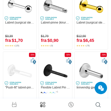
Labret (surgical steel, silver, shiny finish)
Labret-pinne (kirurgisk stål, sølv, skinnende finish)
Labret (surgical steel, gold, shiny finish) med Kule
$3,39
$1,79
$12,90
fra
$1,70
fra
$0,90
fra
$6,45
(125)
(9)
(79)
-50%
-50%
-50%
"Push-fit" labret-pinne uten gjenge (bioflex, forskjellige farger)
Flexible Labret Pin (acrylic, various colours)
Innvendig gjenget labret-pinne (kirurgisk stål, sølv, skinnende finish)
+1
$7,29
$2,29
$4,59
fra
$3,65
fra
$1,15
fra
$2,30
(12)
(12)
(8)