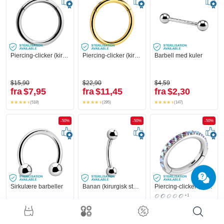
Piercing-clicker (kirurgisk stål, sølv, skinnende finish)
Piercing-clicker (kirurgisk stål, gull, skinnende finish)
Barbell med kuler
$15,90
$22,90
$4,59
fra
$7,95
fra
$11,45
fra
$2,30
(518)
(295)
(147)
-50%
-50%
-50%
Sirkulære barbeller
Banan (kirurgisk stål, sølv, skinnende finish) med kuler
Piercing-clicker (kirurgisk stål, sølv, skinnende finish) med krystallsteiner
+1
$6,79
$4,59
$31,90
fra
$3,40
fra
$2,30
fra
$15,95