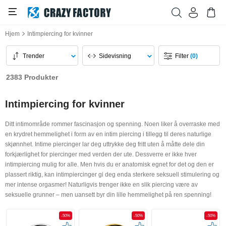
Hjem
Intimpiercing for kvinner
Trender
Sidevisning
Filter
(0)
2383 Produkter
Intimpiercing for kvinner
Ditt intimområde rommer fascinasjon og spenning. Noen liker å overraske med
en krydret hemmelighet i form av en intim piercing i tillegg til deres naturlige
skjønnhet. Intime piercinger lar deg uttrykke deg fritt uten å måtte dele din
forkjærlighet for piercinger med verden der ute. Dessverre er ikke hver
intimpiercing mulig for alle. Men hvis du er anatomisk egnet for det og den er
plassert riktig, kan intimpiercinger gi deg enda sterkere seksuell stimulering og
mer intense orgasmer! Naturligvis trenger ikke en slik piercing være av
seksuelle grunner – men uansett byr din lille hemmelighet på ren spenning!
-50%
-50%
-50%