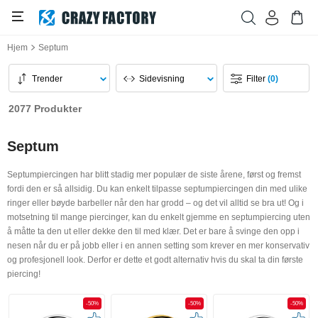
Hjem
Septum
Trender
Sidevisning
Filter
(0)
2077 Produkter
Septum
Septumpiercingen har blitt stadig mer populær de siste årene, først og fremst
fordi den er så allsidig. Du kan enkelt tilpasse septumpiercingen din med ulike
ringer eller bøyde barbeller når den har grodd – og det vil alltid se bra ut! Og i
motsetning til mange piercinger, kan du enkelt gjemme en septumpiercing uten
å måtte ta den ut eller dekke den til med klær. Det er bare å svinge den opp i
nesen når du er på jobb eller i en annen setting som krever en mer konservativ
og profesjonell look. Derfor er dette et godt alternativ hvis du skal ta din første
piercing!
-50%
-50%
-50%