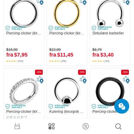
Piercing-clicker (kirurgisk stål, sølv, skinnende finish)
Piercing-clicker (kirurgisk stål, gull, skinnende finish)
Sirkulære barbeller
$15,90
$22,90
$6,79
fra
$7,95
fra
$11,45
fra
$3,40
(518)
(295)
(192)
-50%
-50%
-50%
Piercing-clicker (kirurgisk stål, sølv, skinnende finish) med krystallsteiner
Kulering (kirurgisk stål, sølv, skinnende finish)
Piercing-clicker (kirurgisk stål, svart, skinnende finish)
+1
$31,90
$3,19
$19,90
fra
$15,95
fra
$1,60
fra
$9,95