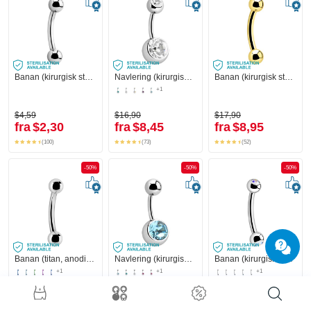
Banan (kirurgisk stål, sølv, skinnende finish) med kuler
Navlering (kirurgisk stål, sølv, skinnende finish) med kuler og krystallsteiner
Banan (kirurgisk stål, gull, skinnende finish)
+1
$4,59
$16,90
$17,90
fra
$2,30
fra
$8,45
fra
$8,95
(100)
(73)
(52)
-50%
-50%
-50%
Banan (titan, anodisert) med kuler
Navlering (kirurgisk stål, sølv, skinnende finish) med krystallstein
Banan (kirurgisk stål, sølv, skinnende finish) med kuler og krystallsteiner
+1
+1
+1
$12,90
$14,90
$10,90
fra
$6,45
fra
$7,45
fra
$5,45