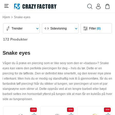
Hjem
Snake eyes
Trender
Sidevisning
Filter
(0)
172 Produkter
Snake eyes
Våger du å prøve en piercing som er like sexy som den er «badass»? Snake
eyes kan være den perfekte piercingen for deg – hvis du tør. Dette er en
piercing for de tøffeste. Den er definitivt ikke smertefri, og den krever mye pleie
i etterkant. Men hvis du er modig og standhaftig nok til å gjennomføre, får du en
fantastisk tøff piercing! Når du stikker ut tungen, ser piercingen ut som et par
slangeøyne som stirrer ut. Dette oppnås ved at en lengre barbell eller bøyd
barbell settes inn horisontalt ytterst på tungen slik at man får en kulelås på hver
side av tungespissen.
-50%
-50%
-50%